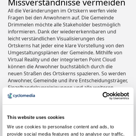
Missverständnisse vermeiden
All die Veränderungen im Ortskern werfen viele
Fragen bei den Anwohnern auf. Die Gemeinde
Drimmelen möchte alle Stakeholder bestmöglich
informieren. Dank der wiedererkennbaren und
leicht verständlichen Visualisierungen des
Ortskerns hat jeder eine klare Vorstellung von den
Umgestaltungsplänen der Gemeinde. Mithilfe von
Virtual Reality und der integrierten Point Cloud
können die Anwohner buchstäblich durch die
neuen Straßen des Ortskerns spazieren. So werden
Anwohner, Gemeinde und ihre Entscheidungsträger,
Einzelhandelsvereinigungen und alle weiteren
Stakeholder direkt in die Umsetzung des Projekts
einbezogen. Das verhindert Missverständnisse und
schafft mehr Spielraum, sich gemeinsam mit diesen
Stakeholdern auf Verbesserungen im Ortskern zu
This website uses cookies
konzentrieren.
We use cookies to personalise content and ads, to
provide social media features and to analyse our traffic.