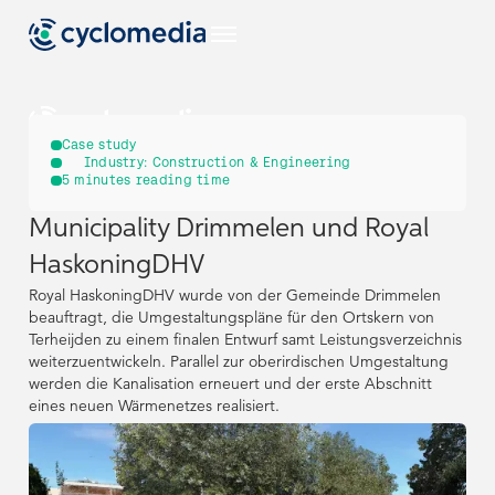
DE
Case study
Industry:
Construction & Engineering
5
minutes reading time
Branchen
Municipality Drimmelen und Royal
DE
DE
Alle Branchen
Anwendungsfälle
HaskoningDHV
ansehen
EU
Branchen
Branchen
Royal HaskoningDHV wurde von der Gemeinde Drimmelen
Alle
Produkte &
Anwendungsfälle
beauftragt, die Umgestaltungspläne für den Ortskern von
Technologien
ansehen
Terheijden zu einem finalen Entwurf samt Leistungsverzeichnis
Alle Branchen
Alle Branchen
Anwendungsfälle
Anwendungsfälle
US
Alle Produkte
ansehen
ansehen
weiterzuentwickeln. Parallel zur oberirdischen Umgestaltung
EU
EU
&
Ressourcen
werden die Kanalisation erneuert und der erste Abschnitt
Alle
Alle
Produkte &
Produkte &
Technologien
Anwendungsfälle
Anwendungsfälle
NL
eines neuen Wärmenetzes realisiert.
Technologien
Technologien
ansehen
Alle
ansehen
ansehen
Street Smart
US
US
Ressourcen
Alle Produkte
Alle Produkte
ansehen
&
&
Ressourcen
Ressourcen
DE
Unternehmen
Technologien
Technologien
NL
NL