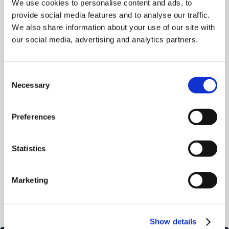
We use cookies to personalise content and ads, to
Nachhaltigkeit
Nachhaltigkeit
Sean Fernback zum Chief Executive Officer
Straßenverkehr
Straßenverkehr
provide social media features and to analyse our traffic.
(CEO) von Cyclomedia Technologies
We also share information about your use of our site with
Führungsteam
Führungsteam
ernannt.
our social media, advertising and analytics partners.
May 14, 2025
min read
All
Consent
Street Smart versus Street View
Necessary
Selection
September 11, 2024
min read
All
Preferences
How Surface Types is of value to KPN in
fiber deployment
Statistics
July 28, 2023
min read
All
Keine Artikel gefunden.
Marketing
Show details