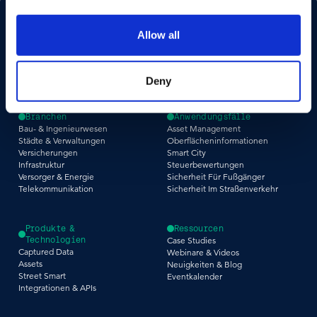
Allow all
Deny
Branchen
Anwendungsfälle
Bau- & Ingenieurwesen
Asset Management
Städte & Verwaltungen
Oberflächeninformationen
Versicherungen
Smart City
Infrastruktur
Steuerbewertungen
Versorger & Energie
Sicherheit Für Fußgänger
Telekommunikation
Sicherheit Im Straßenverkehr
Produkte &
Ressourcen
Technologien
Case Studies
Captured Data
Webinare & Videos
Assets
Neuigkeiten & Blog
Street Smart
Eventkalender
Integrationen & APIs