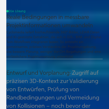
Die Lösung
Reale Bedingungen in messbare
Projektinformationen umwandeln
Cyclomedia liefert hochauflösende 360°-Bilder, LiDAR-Daten
und KI-gestützte Extraktion, die sich in GIS-, BIM- und Digital-
Twin-Workflows integrieren lassen. So entsteht ein
gemeinsames, präzises Verständnis der Projektumgebung,
das bessere Planung, weniger Vor-Ort-Begehungen und eine
verlässlichere Projektumsetzung unterstützt.
Entwurf und Vorplanung:
Zugriff auf
präzisen 3D‑Kontext zur Validierung
von Entwürfen, Prüfung von
Randbedingungen und Vermeidung
von Kollisionen – noch bevor der