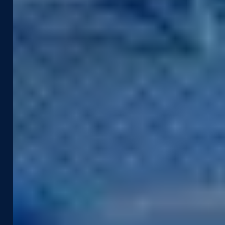
Telekommunikation
Sicherheit Im Straßenverkehr
Produkte &
Ressourcen
Technologien
Case Studies
Captured Data
Webinare & Videos
Assets
Neuigkeiten & Blog
Street Smart
Eventkalender
Integrationen & APIs
Support
Unternehmen
Entwickler-Portal
Über Uns
Kontakt Support
Karriere
Street Smart Support
Befahrungsübersicht
Partner
Nachhaltigkeit
Leadership Team
Kontakt
t:
+49 (0) 6441 44 932 0
e:
info-de@cyclomedia.com