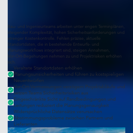
Die Herausforderung
Projekte benötigen präzisen,
messbaren realen Kontext
Bau‑ und Ingenieurteams arbeiten unter engen Terminplänen,
steigender Komplexität, hohen Sicherheitsanforderungen und
strenger Kostenkontrolle. Fehlen präzise, aktuelle
Standortdaten, die in bestehende Entwurfs‑ und
Planungsworkflows integriert sind, steigen Annahmen,
Vor‑Ort‑Begehungen nehmen zu und Projektrisiken erhöhen
sich.
Veraltete Standortdaten erhöhen
Planungsunsicherheiten und führen zu kostspieligen
Neuentwürfen
Vor‑Ort‑Vermessungen verzögern Projektabläufe und
setzen Teams Sicherheitsrisiken aus
Eingeschränkte Sicht auf Randbedingungen und
Leitungen reduziert die Planungsgenauigkeit
Widersprüchliche Datensätze verursachen
Abstimmungsprobleme zwischen Partnern und
Lieferanten