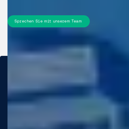
hinweg senken.
Sprechen Sie mit unserem Team
Branchen
Anwendungsfälle
Bau- & Ingenieurwesen
Asset Management
Städte & Verwaltungen
Oberflächeninformationen
Versicherungen
Smart City
Infrastruktur
Steuerbewertungen
Versorger & Energie
Sicherheit Für Fußgänger