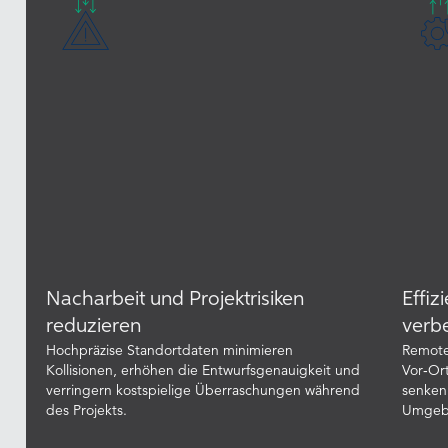
Nacharbeit und Projektrisiken
Effiz
reduzieren
verb
Hochpräzise Standortdaten minimieren
Remote
Kollisionen, erhöhen die Entwurfsgenauigkeit und
Vor‑Or
verringern kostspielige Überraschungen während
senken
des Projekts.
Umgeb