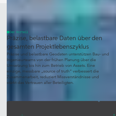
Der Vorteil
Präzise, belastbare Daten über den
gesamten Projektlebenszyklus
Präzise und belastbare Geodaten unterstützen Bau‑ und
Ingenieurteams von der frühen Planung über die
Umsetzung bis hin zum Betrieb von Assets. Eine
einzige, messbare „source of truth“ verbessert die
Zusammenarbeit, reduziert Missverständnisse und
stärkt das Vertrauen aller Beteiligten.