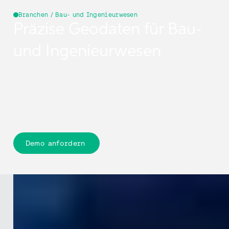
Branchen / Bau- und Ingenieurwesen
Präzise Geodaten für Bau-
und Ingenieurwesen
Cyclomedia verwandelt reale Umgebungen in
messbare, datenreiche digitale Räume und unterstützt
Bauunternehmen und Ingenieurteams in ganz
Deutschland dabei, Projekte sicherer, präziser und mit
größerem Vertrauen zu planen, zu prüfen und
umzusetzen. --> mit größerer Verlässlichkeit
Demo anfordern