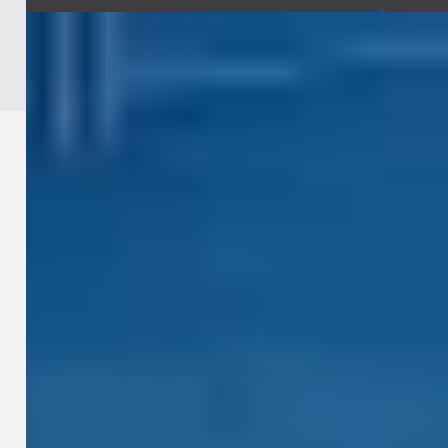
Fangen Sie an
Stellen Sie Ihren Teams präzise,
messbare Geodaten bereit, die sich in
BIM- und Digital-Twin-Workflows
integrieren lassen, die Planung
verbessern, Vor-Ort-Arbeiten
reduzieren und Baurisiken über den
gesamten Projektlebenszyklus