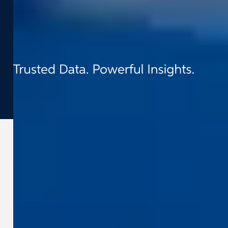
An der Kommandantur 3,
D-35578 Wetzlar
©
2026
Cyclomedia
Allgemeine Geschäftsbedingungen
Datenschutz
Cookies
Impressum