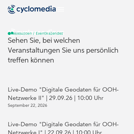
Ressourcen / Eventkalender
Sehen Sie, bei welchen
DE
Veranstaltungen Sie uns persönlich
Branchen
treffen können
DE
DE
Alle Branchen
Anwendungsfälle
ansehen
EU
Branchen
Branchen
Alle
Produkte &
Anwendungsfälle
Live-Demo "Digitale Geodaten für OOH-
Technologien
ansehen
Alle Branchen
Alle Branchen
Anwendungsfälle
Anwendungsfälle
US
Alle Produkte
Netzwerke II" | 29.09.26 | 10:00 Uhr
ansehen
ansehen
EU
EU
&
Ressourcen
Alle
Alle
September 22, 2026
Produkte &
Produkte &
Technologien
Anwendungsfälle
Anwendungsfälle
NL
Technologien
Technologien
ansehen
Alle
ansehen
ansehen
Street Smart
US
US
Ressourcen
Alle Produkte
Alle Produkte
Live-Demo "Digitale Geodaten für OOH-
ansehen
&
&
Ressourcen
Ressourcen
DE
Unternehmen
Technologien
Technologien
Netzwerke I" | 22.09.26 | 10:00 Uhr
NL
NL