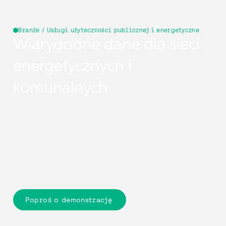
Branże / Usługi użyteczności publicznej i energetyczne
Wiarygodne dane dla sieci
energetycznych i
komunalnych
Cyclomedia rejestruje sieci elektryczne, gazowe,
wodne, kanalizacyjne, oświetleniepubliczne oraz sieci
ciepłownicze w Polsce przy użyciu obrazów o
wysokiejrozdzielczości i danych LiDAR. Rozproszone
elementy infrastruktury sązapisywane jako mierzalne
dane cyfrowe. Wspiera to bezpieczną pracę,
efektywneutrzymanie oraz niezawodność sieci w
długim okresie.
Poproś o demonstrację