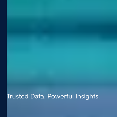
Portal Dla Deweloperów
O Firmie
Biuro Obsługi
Kariera
Street Smart Support
Harmonogram Jazdy
Partnerzy
Zrównoważony Rozwój
Leadership Team
Kontakt
t:
+31 (0) 418 - 55 61 00
e:
info@cyclomedia.nl
Van Voordenpark 1b 5301 KP Zaltbommel
(NL)
©
2026
Cyclomedia
Regulamin
Prywatność
Cookies