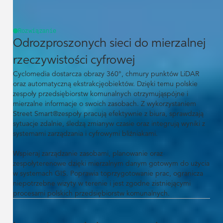
Rozwiązanie
Odrozproszonych sieci do mierzalnej
rzeczywistości cyfrowej
Cyclomedia dostarcza obrazy 360°, chmury punktów LiDAR
oraz automatyczną ekstrakcjęobiektów. Dzięki temu polskie
zespoły przedsiębiorstw komunalnych otrzymująspójne i
mierzalne informacje o swoich zasobach. Z wykorzystaniem
Street Smart®zespoły pracują efektywnie z biura, sprawdzają
sytuacje zdalnie, śledzą zmianyw czasie oraz integrują wyniki z
systemami zarządzania i cyfrowymi bliźniakami.
Wspieraj zarządzanie zasobami, planowanie oraz
zespołyterenowe dzięki mierzalnym danym gotowym do użycia
w systemach GIS. Poprawia toprzygotowanie prac, ogranicza
niepotrzebne wizyty w terenie i jest zgodne zistniejącymi
procesami polskich przedsiębiorstw komunalnych.