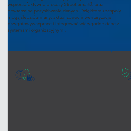
wspieraefektywne procesy Street Smart® oraz
powtarzalne pozyskiwanie danych. Dziękitemu zespoły
mogą śledzić zmiany, aktualizować inwentaryzacje,
przygotowywaćprace i integrować wiarygodne dane z
systemami organizacyjnymi.