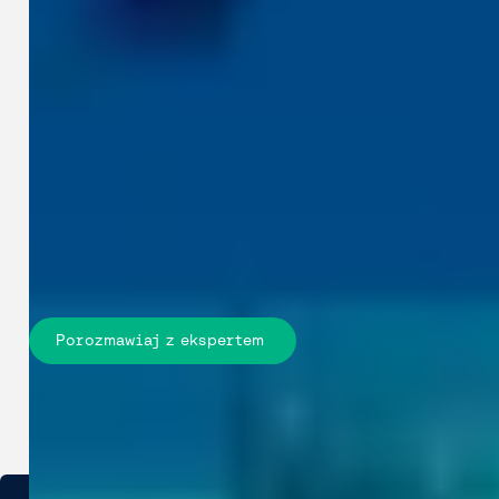
Branże / Usługi użyteczności publicznej i energetyczne
Wyposaż swoje zespoły w mierzalne
dane Cyclomedia, aby aktualizować
inwentaryzacje,przygotowywać
prace, ograniczać niepotrzebne
wizyty w terenie i
podejmowaćdobrze uzasadnione
decyzje dotyczące polskich sieci
energetycznych ikomunalnych.
Porozmawiaj z ekspertem