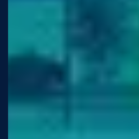
Branże
Przypadki Użycia
Budownictwo I Inżynieria
Zarządzanie Infrastrukturą
Rząd
Nawierzchnia I Nawierzchnia
Insurance
Inteligentne Miasto
Infrastruktura Techniczna
Podatki Lokalne
Infrastruktura Komunalna I Energetyka
Bezpieczeństwo Pieszych
Telekomunikacja
Bezpieczeństwo Ruchu Drogowego
Produkty +
Zasoby
Technologie
Studia Przypadków
Pozyskiwanie Danych
Webinary I Instruktaże
Inwentaryzacja
Wiadomości I Blog
Street Smart
Agenda Wydarzeń
Integracje I API
Wsparcie
Firma