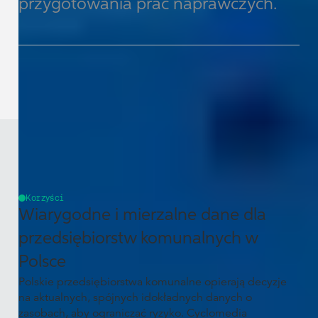
przygotowania prac naprawczych.
Korzyści
Wiarygodne i mierzalne dane dla
przedsiębiorstw komunalnych w
Polsce
Polskie przedsiębiorstwa komunalne opierają decyzje
na aktualnych, spójnych idokładnych danych o
zasobach, aby ograniczać ryzyko. Cyclomedia