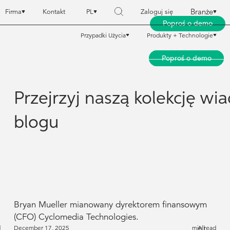
Branże
Firma
Kontakt
PL
Zaloguj się
Poproś o demo
Przypadki Użycia
Produkty + Technologie
Branże
Branże
Firma
Firma
Kontakt
Kontakt
PL
PL
Zaloguj się
Zaloguj się
Poproś o demo
Poproś o demo
Przypadki Użycia
Przypadki Użycia
Produkty + Technologie
Produkty + Technologie
Przejrzyj naszą kolekcję wi
blogu
Bryan Mueller mianowany dyrektorem finansowym
(CFO) Cyclomedia Technologies.
d
December 17, 2025
min read
All