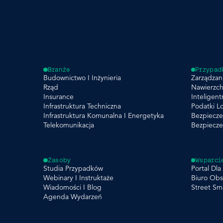
Branże
Przypad
Budownictwo I Inżynieria
Zarządzani
Rząd
Nawierzch
Insurance
Inteligent
Infrastruktura Techniczna
Podatki L
Infrastruktura Komunalna I Energetyka
Bezpiecze
Telekomunikacja
Bezpiecz
Zasoby
Wsparci
Studia Przypadków
Portal Dl
Webinary I Instruktaże
Biuro Obs
Wiadomości I Blog
Street Sm
Agenda Wydarzeń