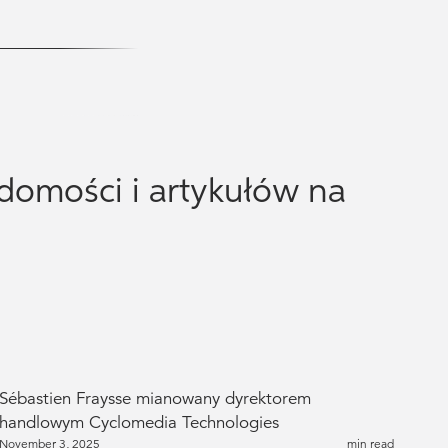
adomości i artykułów na
Sébastien Fraysse mianowany dyrektorem
handlowym Cyclomedia Technologies
November 3, 2025
min read