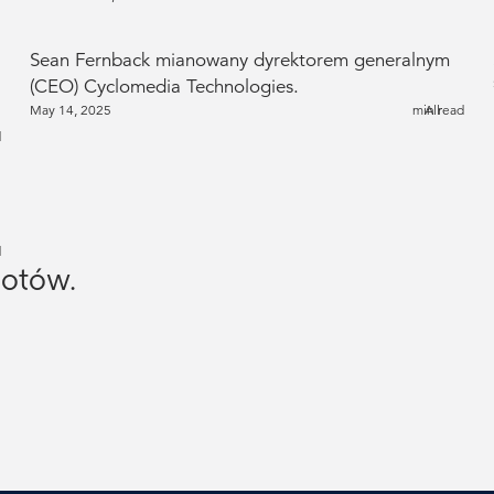
Sean Fernback mianowany dyrektorem generalnym
(CEO) Cyclomedia Technologies.
May 14, 2025
min read
All
d
d
iotów.