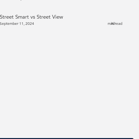
Street Smart vs Street View
September 11, 2024
min read
All