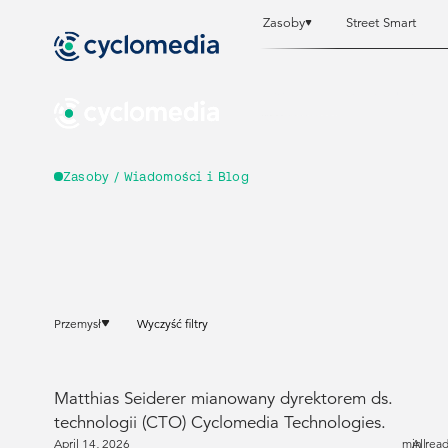
Zasoby
Street Smart
Zasoby
Zasoby
Street Smart
Street Smart
Zasoby / Wiadomości i Blog
Przemysł
Wyczyść filtry
Matthias Seiderer mianowany dyrektorem ds.
technologii (CTO) Cyclomedia Technologies.
April 14, 2026
min rea
All