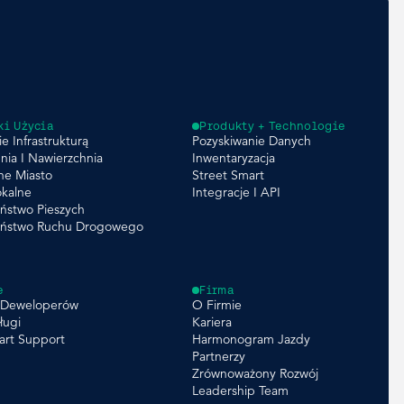
ki Użycia
Produkty + Technologie
e Infrastrukturą
Pozyskiwanie Danych
nia I Nawierzchnia
Inwentaryzacja
ne Miasto
Street Smart
okalne
Integracje I API
ństwo Pieszych
eństwo Ruchu Drogowego
e
Firma
a Deweloperów
O Firmie
ługi
Kariera
art Support
Harmonogram Jazdy
Partnerzy
Zrównoważony Rozwój
Leadership Team