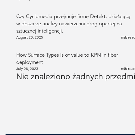
Czy Cyclomedia przejmuje firmę Detekt, działającą
w obszarze analizy nawierzchni dróg opartej na
sztucznej inteligencji.
August 20, 2025
min rea
All
How Surface Types is of value to KPN in fiber
deployment
July 28, 2023
min rea
All
Nie znaleziono żadnych przedm