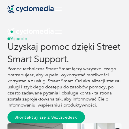
PL
Wsparcie
Uzyskaj pomoc dzięki Street
Branże
Smart Support.
PL
PL
EU
Zobacz wszystkie
Przypadki Użycia
Pomoc techniczna Street Smart łączy wszystko, czego
branże
potrzebujesz, aby w pełni wykorzystać możliwości
Branże
Branże
Wyświetl
Produkty +
korzystania z usługi Street Smart. Od aktualizacji statusu
US
wszystkie
Technologie
usługi i szybkiego dostępu do zasobów pomocy, po
przypadki użycia
EU
EU
Zobacz wszystkie
Zobacz wszystkie
Przypadki Użycia
Przypadki Użycia
często zadawane pytania i obsługę konta - ta strona
branże
branże
Zobacz wszystkie
NL
Zasoby
została zaprojektowana tak, aby informować Cię o
Wyświetl
Wyświetl
nasze produkty +
Produkty +
Produkty +
US
US
informowaniu, wspieraniu i produktywności.
wszystkie
wszystkie
technologie
Technologie
Technologie
przypadki użycia
przypadki użycia
Street Smart
Wyświetl
DE
wszystkie zasoby
Skontaktuj się z Servicedesk
Zobacz wszystkie
Zobacz wszystkie
NL
NL
Zasoby
Zasoby
Budownictwo I
Firma
nasze produkty +
nasze produkty +
Inżynieria
technologie
technologie