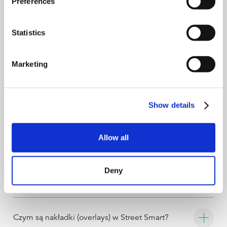
Preferences
przypadków jest to adres e‑mail. Jeśli login zaczyna się od
potwierdzeniem po zresetowaniu hasła.
„adm_”, jest to login do systemu Cyclomedia Account
Management System, a nie do Street Smart. Jeżeli login jest
Sprawdź folder spam lub inne foldery (np. „Inne”, „Oferty”).
poprawny, a problem nie ustępuje po odświeżeniu
Statistics
Widzę komunikat „Zasób, którego szukasz, został
Jeśli nie widzisz wiadomości od Cyclomedia Authorization
przeglądarki, sprawdź stronę statusu Street Smart w celu
(noreply@cyclomedia.com), skontaktuj się z zespołem IT w
usunięty, zmieniono jego nazwę lub jest
weryfikacji ewentualnych problemów systemowych. Jeśli nie
swojej organizacji, aby sprawdzić, czy wiadomość nie została
tymczasowo niedostępny”.
zgłoszono problemu systemowego, skontaktuj się z działem
Marketing
zablokowana przez system zabezpieczeń poczty elektronicznej.
Problem ten może wystąpić, gdy zakładka do Street Smart
wsparcia Cyclomedia.
W takim przypadku poproś o jej zwolnienie oraz odblokowanie
prowadzi do zasobu, który został zmieniony przez Cyclomedia.
wiadomości z adresu noreply@cyclomedia.com. Alternatywnie
Mam pewność, że mój login i hasło są poprawne,
Inną możliwą przyczyną jest nieprawidłowo ustawiona data lub
skontaktuj się z działem wsparcia Cyclomedia w celu
godzina na komputerze. Sprawdź ustawienia daty i godziny, a
ale nadal nie mogę się zalogować.
zresetowania hasła.
Show details
następnie przejdź bezpośrednio do
W Twojej organizacji mogą obowiązywać ustawienia zapory
https://streetsmart.cyclomedia.com i spróbuj zalogować się
sieciowej, które blokują dostęp do serwerów Cyclomedia.
ponownie.
Czy Street Smart można zintegrować z innym
Skontaktuj się z zespołem IT i poproś o odblokowanie domeny
Allow all
*.cyclomedia.com.
oprogramowaniem?
Tak, Street Smart może być integrowany z systemami GIS i
CAD, takimi jak ArcGIS i QGIS, za pośrednictwem Street
Czy mogę przeglądać archiwalne obrazy w Street
Smart API. Umożliwia to osadzanie funkcjonalności Street
Deny
Smart w istniejących procesach i aplikacjach.
Smart?
Tak, Street Smart umożliwia przeglądanie archiwalnych
obrazów, co pozwala śledzić zmiany w czasie i monitorować
rozwój środowiska fizycznego.
Czym są nakładki (overlays) w Street Smart?