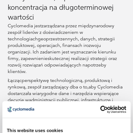
Ruchu
Partnerzy
Partnerzy
Pieszych
Pieszych
Drogowego
koncentracja na długoterminowej
Zespół
Zrównoważony
Zrównoważony
wartości
Bezpieczeństwo
Bezpieczeństwo
Kierowniczy
Rozwój
Rozwój
Ruchu
Ruchu
Cyclomedia jestzarządzana przez międzynarodowy
Drogowego
Drogowego
zespół liderów z doświadczeniem w
Zespół
Zespół
technologiachgeoprzestrzennych, danych, strategii
Kierowniczy
Kierowniczy
produktowej, operacjach, finansach irozwoju
organizacji. Ich zadaniem jest wyznaczanie kierunku
firmy, zapewnienieskutecznej realizacji strategii oraz
rozwój rozwiązań odpowiadających napotrzeby
klientów.
Łączącperspektywę technologiczną, produktową i
rynkową, zespół zarządzający dba o to,aby Cyclomedia
dostarczała wiarygodne dane i narzędzia wspierające
decyzje wadministracji publicznej, infrastrukturze i
przedsiębiorstwach na różnychrynkach.
This website uses cookies