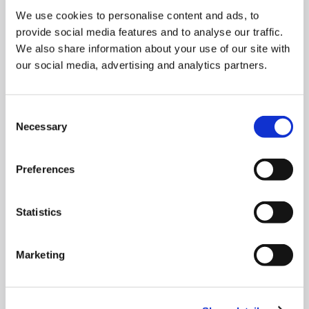
We use cookies to personalise content and ads, to
provide social media features and to analyse our traffic.
Sean Fernback
We also share information about your use of our site with
Chief Executive Officer
our social media, advertising and analytics partners.
Sebastien Fraysse
Chief Commercial Officer
Consent
Necessary
Selection
Matthias Seiderer
Chief Technology Officer
Preferences
Michael Willems
Statistics
Chief Operating Officer
Marketing
Bryan Mueller
Chief Financial Officer