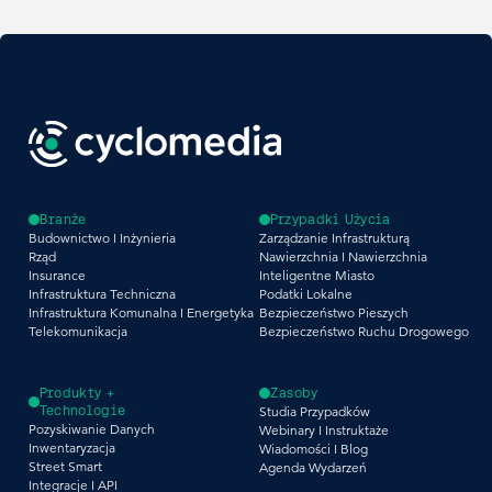
Branże
Przypadki Użycia
Budownictwo I Inżynieria
Zarządzanie Infrastrukturą
Rząd
Nawierzchnia I Nawierzchnia
Insurance
Inteligentne Miasto
Infrastruktura Techniczna
Podatki Lokalne
Infrastruktura Komunalna I Energetyka
Bezpieczeństwo Pieszych
Telekomunikacja
Bezpieczeństwo Ruchu Drogowego
Produkty +
Zasoby
Technologie
Studia Przypadków
Pozyskiwanie Danych
Webinary I Instruktaże
Inwentaryzacja
Wiadomości I Blog
Street Smart
Agenda Wydarzeń
Integracje I API