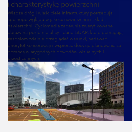
i charakterystykę powierzchni
Władze dróg i właściciele infrastruktury potrzebują
spójnego wglądu w jakość nawierzchni i skład
nawierzchni. Cyclomedia zapewnia zweryfikowane
obrazy na poziomie ulicy i dane LiDAR, które pomagają
zespołom zdalnie przeglądać warunki, nadawać
priorytet konserwacji i wspierać decyzje planowania za
pomocą wiarygodnych dowodów wizualnych i
przestrzennych.