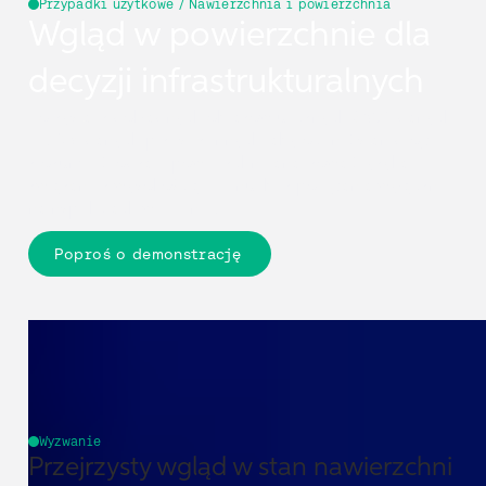
Przypadki użytkowe / Nawierzchnia i powierzchnia
Wgląd w powierzchnie dla
decyzji infrastrukturalnych
Korzystaj z dokładnych obrazów ulicznych 360°, danych
LiDARi danych przestrzennych, aby ocenić stan dróg,
zrozumieć rodzaje powierzchni ianalizować ryzyka
związane z wysokością terenu, bez polegania wyłącznie
nainspekcjach w terenie.
Poproś o demonstrację
Wyzwanie
Przejrzysty wgląd w stan nawierzchni