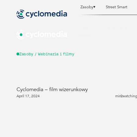
Zasoby
Street Smart
Zasoby
Zasoby
Street Smart
Street Smart
Zasoby / Webinaria i filmy
Cyclomedia – film wizerunkowy
April 17, 2024
min watchin
2