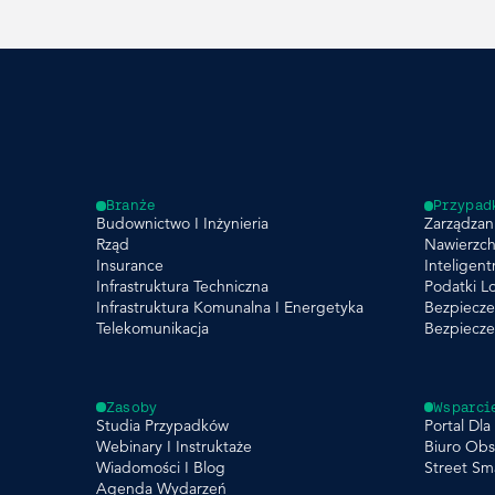
Branże
Przypad
Budownictwo I Inżynieria
Zarządzani
Rząd
Nawierzch
Insurance
Inteligent
Infrastruktura Techniczna
Podatki L
Infrastruktura Komunalna I Energetyka
Bezpiecze
Telekomunikacja
Bezpiecz
Zasoby
Wsparci
Studia Przypadków
Portal Dl
Webinary I Instruktaże
Biuro Obs
Wiadomości I Blog
Street Sm
Agenda Wydarzeń