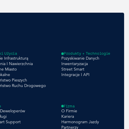
ki Użycia
Produkty + Technologie
e Infrastrukturą
Pozyskiwanie Danych
nia I Nawierzchnia
Inwentaryzacja
ne Miasto
Street Smart
okalne
Integracje I API
ństwo Pieszych
eństwo Ruchu Drogowego
e
Firma
a Deweloperów
O Firmie
ługi
Kariera
art Support
Harmonogram Jazdy
Partnerzy