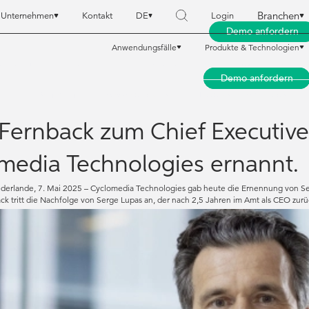
Branchen
Unternehmen
Kontakt
DE
Login
Demo anfordern
Anwendungsfälle
Produkte & Technologien
treet Smart
treet Smart
Unternehmen
Unternehmen
Kontakt
Kontakt
DE
DE
Login
Login
Demo anfordern
Demo anfordern
Branchen
Branchen
Anwendungsfälle
Anwendungsfälle
Produkte & Technologien
Produkte & Technologien
Fernback zum Chief Executive 
media Technologies ernannt.
derlande, 7. Mai 2025 – Cyclomedia Technologies gab heute die Ernennung von Sea
k tritt die Nachfolge von Serge Lupas an, der nach 2,5 Jahren im Amt als CEO zurüc