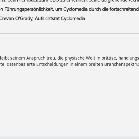
uns, Sean Fernback zum CEO zu ernennen. Seine tiefgreifende tech
len Führungspersönlichkeit, um Cyclomedia durch die fortschreit
– Crevan O'Grady, Aufsichtsrat Cyclomedia
eibt seinem Anspruch treu, die physische Welt in präzise, handlungsr
rte, datenbasierte Entscheidungen in einem breiten Branchenspektr