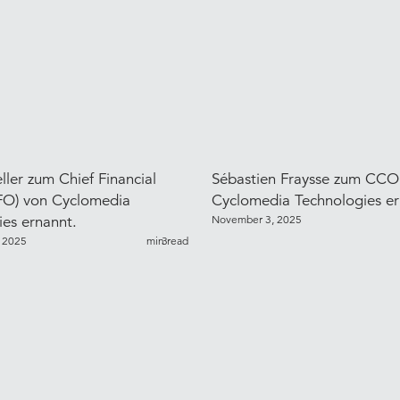
ler zum Chief Financial
Sébastien Fraysse zum CCO
CFO) von Cyclomedia
Cyclomedia Technologies e
es ernannt.
November 3, 2025
 2025
min read
3