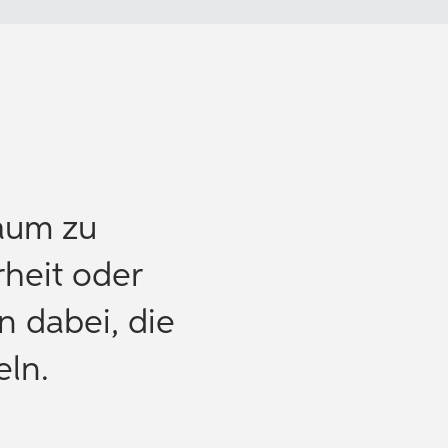
Raum zu
rheit oder
n dabei, die
eln.