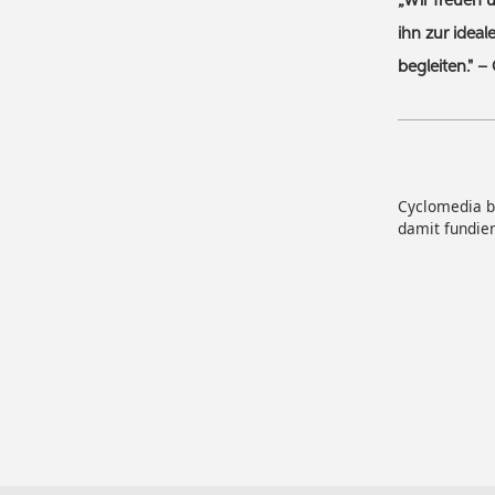
„Wir freuen 
ihn zur idea
begleiten." 
Cyclomedia bl
damit fundie