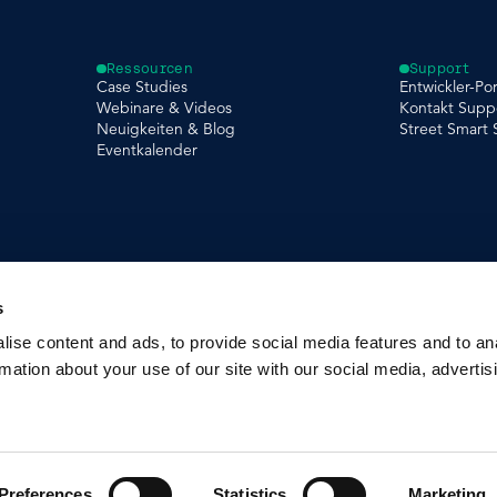
Ressourcen
Support
Case Studies
Entwickler-Por
Webinare & Videos
Kontakt Supp
Neuigkeiten & Blog
Street Smart
Eventkalender
s
ise content and ads, to provide social media features and to an
rmation about your use of our site with our social media, advertis
s
Impressum
Preferences
Statistics
Marketing