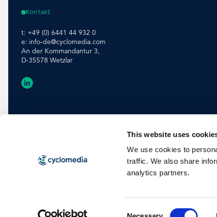
Kontakt
t:
+49 (0) 6441 44 932 0
e:
info-de@cyclomedia.com
An der Kommandantur 3,
D-35578 Wetzlar
This website uses cookie
We use cookies to personal
traffic. We also share info
analytics partners.
Consent
©
2026
Cyclomedia
Allgemeine Geschäftsbedingungen
Datenschutz
Cookie
Necessary