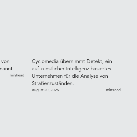
 von
Cyclomedia übernimmt Detekt, ein
rnannt
auf künstlicher Intelligenz basiertes
min read
3
Unternehmen für die Analyse von
Straßenzuständen.
August 20, 2025
min read
8