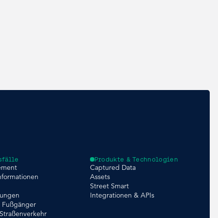
fälle
Produkte & Technologien
ement
Captured Data
nformationen
Assets
Street Smart
tungen
Integrationen & APIs
r Fußgänger
 Straßenverkehr