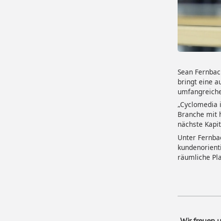
Sean Fernback
bringt eine 
umfangreiche 
„Cyclomedia i
Branche mit h
nächste Kapit
Unter Fernba
kundenorienti
räumliche Pl