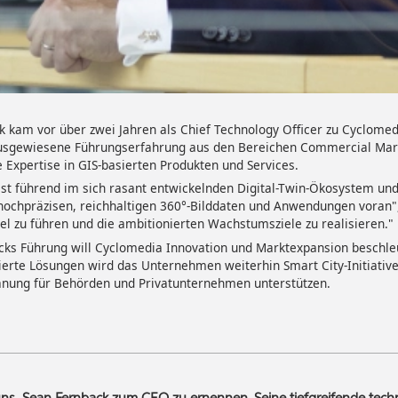
 kam vor über zwei Jahren als Chief Technology Officer zu Cyclomedi
ausgewiesene Führungserfahrung aus den Bereichen Commercial Mar
Expertise in GIS-basierten Produkten und Services.
st führend im sich rasant entwickelnden Digital-Twin-Ökosystem und 
ochpräzisen, reichhaltigen 360°-Bilddaten und Anwendungen voran",
el zu führen und die ambitionierten Wachstumsziele zu realisieren."
cks Führung will Cyclomedia Innovation und Marktexpansion beschle
erte Lösungen wird das Unternehmen weiterhin Smart City-Initiativen
anung für Behörden und Privatunternehmen unterstützen.