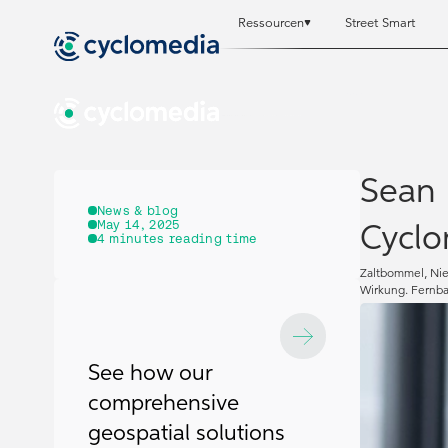
Ressourcen
Street Smart
Ressourcen
Ressourcen
S
S
Sean 
News & blog
May 14, 2025
Cyclo
4
minutes reading time
Zaltbommel, Nie
Wirkung. Fernbac
See how our
comprehensive
geospatial solutions