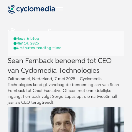
NL
News & blog
May 14, 2025
4
minutes reading time
Sectoren
Sean Fernback benoemd tot CEO
NL
NL
EU
Use Cases
van Cyclomedia Technologies
Bekijk alle branches
Sectoren
Sectoren
Zaltbommel, Nederland, 7 mei 2025 – Cyclomedia
Bekijk alle use-
Producten &
US
Technologies kondigt vandaag de benoeming aan van Sean
cases
Technologieën
Fernback tot Chief Executive Officer, met onmiddellijke
EU
EU
Use Cases
Use Cases
Bekijk alle branches
Bekijk alle branches
ingang. Fernback volgt Serge Lupas op, die na tweeënhalf
Bekijk al onze
NL
Resources
jaar als CEO terugtreedt.
producten &
Bekijk alle use-
Bekijk alle use-
Producten &
Producten &
US
US
technologieën
cases
cases
Technologieën
Technologieën
Street Smart
DE
Bekijk alle bronnen
Bouw & Techniek
Bekijk al onze
Bekijk al onze
NL
NL
Resources
Resources
Over Cyclomedia
producten &
producten &
technologieën
technologieën