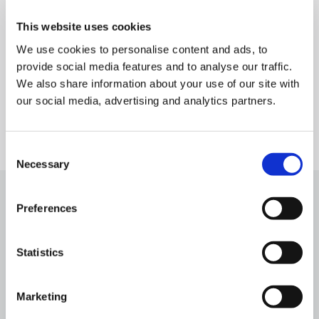
digitale inzichten, ter ondersteuning van slimmere,
datagedreven besluitvorming in een breed scala
This website uses cookies
aan sectoren.
We use cookies to personalise content and ads, to
provide social media features and to analyse our traffic.
We also share information about your use of our site with
our social media, advertising and analytics partners.
Consent
Necessary
Selection
Preferences
Related news & blog
Statistics
Matthias Seiderer benoemd tot CTO van
Cyclomedia Technologies
Marketing
April 14, 2026
min read
5