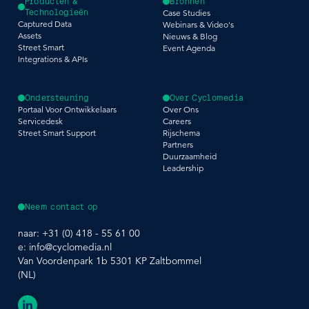
Producten &
Bronnen
Technologieën
Case Studies
Captured Data
Webinars & Video's
Assets
Nieuws & Blog
Street Smart
Event Agenda
Integrations & APIs
Ondersteuning
Over Cyclomedia
Portaal Voor Ontwikkelaars
Over Ons
Servicedesk
Careers
Street Smart Support
Rijschema
Partners
Duurzaamheid
Leadership
Neem contact op
naar:
+31 (0) 418 - 55 61 00
e:
info@cyclomedia.nl
Van Voordenpark 1b 5301 KP Zaltbommel
(NL)