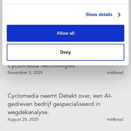
Show details
Bryan Mueller benoemd tot CFO van
Cyclomedia Technologies
Allow all
December 17, 2025
min read
3
Deny
Sébastien Fraysse benoemd tot CCO van
Cyclomedia Technologies
November 3, 2025
min read
3
Cyclomedia neemt Detekt over, een AI-
gedreven bedrijf gespecialiseerd in
wegdekanalyse.
August 20, 2025
min read
8