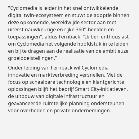
Verkeersveiligheid
Verkeersveiligheid
Partners
Partners
"Cyclomedia is leider in het snel ontwikkelende
Leiderschapsteam
digital twin-ecosysteem en stuwt de adoptie binnen
Duurzaamheid
Duurzaamheid
deze opkomende, wereldwijde sector aan met
uiterst nauwkeurige en rijke 360°-beelden en
Leiderschapsteam
Leiderschapsteam
toepassingen", aldus Fernback. "Ik ben enthousiast
om Cyclomedia het volgende hoofdstuk in te leiden
en bij te dragen aan de realisatie van de ambitieuze
groeidoelstellingen."
Onder leiding van Fernback wil Cyclomedia
innovatie en marktverbreding versnellen. Met de
focus op schaalbare technologie en klantgerichte
oplossingen blijft het bedrijf Smart City-initiatieven,
de uitbouw van digitale infrastructuur en
geavanceerde ruimtelijke planning ondersteunen
voor overheden en private ondernemingen.