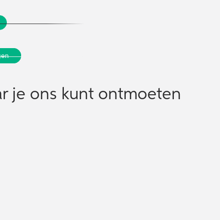
ren
ren
gen
gen
ieën
ieën
r je ons kunt ontmoeten