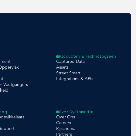
Producten & Technologieën
ement
Captured Data
 Oppervlak
Assets
Street Smart
nt
Integrations & APIs
or Voetgangers
gheid
ing
Over Cyclomedia
Ontwikkelaars
Over Ons
Careers
 Support
Rijschema
Partners