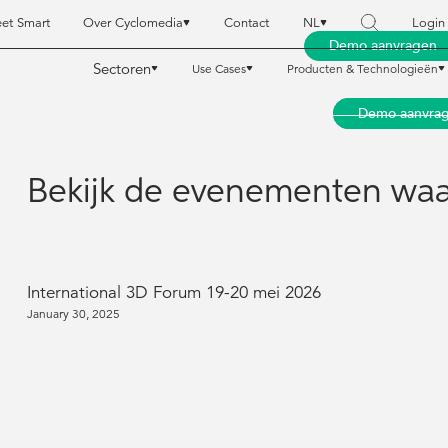
eet Smart
Over Cyclomedia
Contact
NL
Login
Demo aanvragen
Sectoren
Use Cases
Producten & Technologieën
Secto
Secto
Over Cyclomedia
Over Cyclomedia
Contact
Contact
NL
NL
Login
Login
Demo aanvra
Demo aanvra
Use Cases
Use Cases
Producten & Technolog
Producten & Technolog
Bekijk de evenementen waa
International 3D Forum 19-20 mei 2026
January 30, 2025