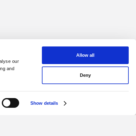
Allow all
alyse our
ing and
Deny
Show details