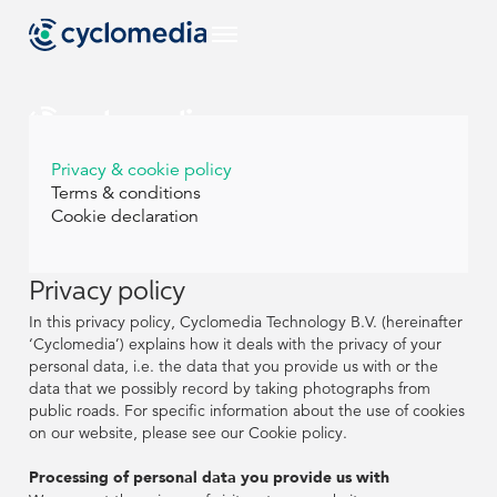
FR
Privacy & cookie policy
Terms & conditions
Secteurs
Cookie declaration
FR
FR
Afficher tous les
Cas D'usage
secteurs
EU
Secteurs
Secteurs
Privacy policy
Afficher tous les
Produits &
In this privacy policy, Cyclomedia Technology B.V. (hereinafter
cas d'utilisation
Technologies
Afficher tous les
Afficher tous les
‘Cyclomedia’) explains how it deals with the privacy of your
Cas D'usage
Cas D'usage
US
secteurs
secteurs
personal data, i.e. the data that you provide us with or the
Voir tous nos
EU
EU
Ressources
produits et
data that we possibly record by taking photographs from
Afficher tous les
Afficher tous les
Produits &
Produits &
NL
technologies
public roads. For specific information about the use of cookies
cas d'utilisation
cas d'utilisation
Technologies
Technologies
Street Smart
Afficher toutes
on our website, please see our Cookie policy.
US
US
les ressources
Voir tous nos
Voir tous nos
Ressources
Ressources
DE
L'entreprise
produits et
produits et
Processing of personal data you provide us with
NL
NL
technologies
technologies