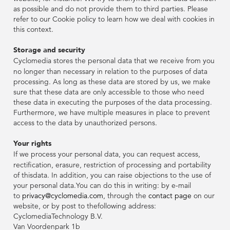
Développement
Sécurité Des
Sécurité Des
as possible and do not provide them to third parties. Please
Durable
Routes
Routes
refer to our Cookie policy to learn how we deal with cookies in
Partenaires
Partenaires
this context.
L'équipe De
Développement
Développement
Storage and security
Direction
Durable
Durable
Cyclomedia stores the personal data that we receive from you
no longer than necessary in relation to the purposes of data
processing. As long as these data are stored by us, we make
L'équipe De
L'équipe De
sure that these data are only accessible to those who need
Direction
Direction
these data in executing the purposes of the data processing.
Furthermore, we have multiple measures in place to prevent
access to the data by unauthorized persons.
Your rights
If we process your personal data, you can request access,
rectification, erasure, restriction of processing and portability
of thisdata. In addition, you can raise objections to the use of
your personal data.You can do this in writing: by e-mail
to
privacy@cyclomedia.com
, through the
contact page
on our
website, or by post to thefollowing address:
CyclomediaTechnology B.V.
Van Voordenpark 1b