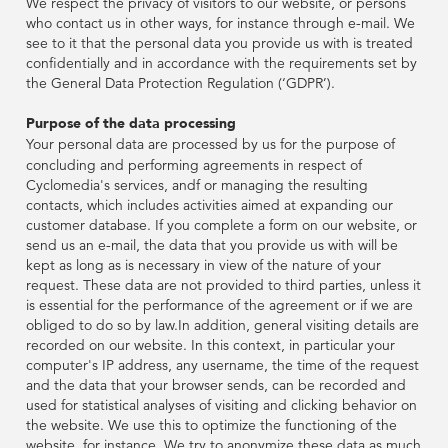
Études De Cas
We respect the privacy of visitors to our website, or persons
Street Smart
Street Smart
Consultez les
Afficher toutes
Afficher toutes
who contact us in other ways, for instance through e-mail. We
Contact
Construction Et
FR
informations de
les ressources
les ressources
see to it that the personal data you provide us with is treated
Ingénierie
Webinaires &
DE
DE
notre entreprise
L'entreprise
L'entreprise
confidentially and in accordance with the requirements set by
Vidéos
Gestion D'actifs
Études De Cas
Études De Cas
the General Data Protection Regulation (‘GDPR’).
PL
Administration
Consultez les
Consultez les
Contact
Contact
Construction Et
Construction Et
FR
FR
Connexion
Données
informations de
informations de
Publique
Actualités & Blog
Purpose of the data processing
Chaussées Et
Ingénierie
Ingénierie
Webinaires &
Webinaires &
Collectées
notre entreprise
notre entreprise
Your personal data are processed by us for the purpose of
Demander une
Surfaces
Vidéos
Vidéos
Gestion D'actifs
Gestion D'actifs
PL
PL
concluding and performing agreements in respect of
démo
Assurance
Calendrier Des
Administration
Administration
Actifs
Cyclomedia's services, andf or managing the resulting
Evénements
Connexion
Connexion
Données
Données
Publique
Publique
Smart City
Actualités & Blog
Actualités & Blog
contacts, which includes activities aimed at expanding our
Chaussées Et
Chaussées Et
Collectées
Collectées
Infrastructures
À Propos De
Demander une
Demander une
customer database. If you complete a form on our website, or
Surfaces
Surfaces
Street Smart
Nous
send us an e-mail, the data that you provide us with will be
démo
démo
Assurance
Assurance
Évaluation
Calendrier Des
Calendrier Des
Actifs
Actifs
kept as long as is necessary in view of the nature of your
Services Publics &
Fiscale
Evénements
Evénements
Smart City
Smart City
Intégrations &
request. These data are not provided to third parties, unless it
Energie
Carrières
Infrastructures
Infrastructures
À Propos De
À Propos De
is essential for the performance of the agreement or if we are
API
Street Smart
Street Smart
Sécurité Des
Nous
Nous
obliged to do so by law.In addition, general visiting details are
Évaluation
Évaluation
Piétons
Télécommunications
Calendrier Des
recorded on our website. In this context, in particular your
Services Publics &
Services Publics &
Fiscale
Fiscale
Collectes
Intégrations &
Intégrations &
computer's IP address, any username, the time of the request
Energie
Energie
Carrières
Carrières
Sécurité Des
and the data that your browser sends, can be recorded and
API
API
Sécurité Des
Sécurité Des
Routes
used for statistical analyses of visiting and clicking behavior on
Partenaires
Piétons
Piétons
Télécommunications
Télécommunications
Calendrier Des
Calendrier Des
the website. We use this to optimize the functioning of the
Collectes
Collectes
website, for instance. We try to anonymize these data as much