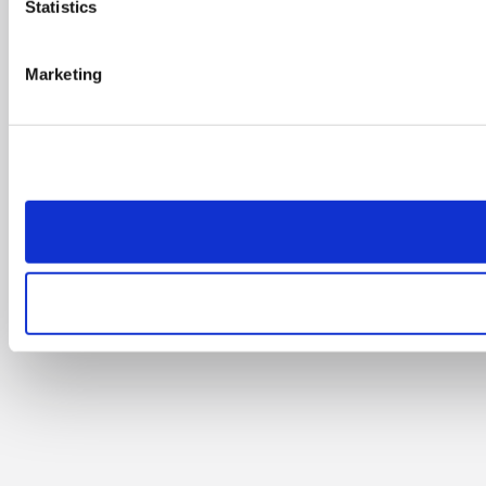
Statistics
Marketing