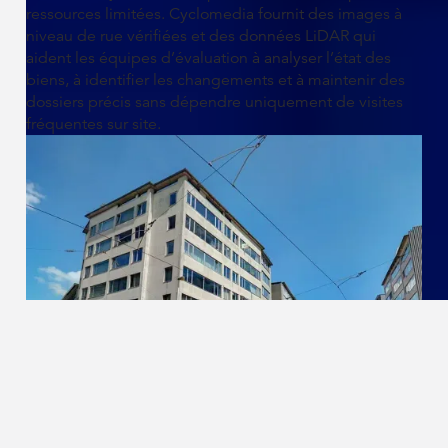
ressources limitées. Cyclomedia fournit des images à
niveau de rue vérifiées et des données LiDAR qui
aident les équipes d’évaluation à analyser l’état des
biens, à identifier les changements et à maintenir des
dossiers précis sans dépendre uniquement de visites
fréquentes sur site.