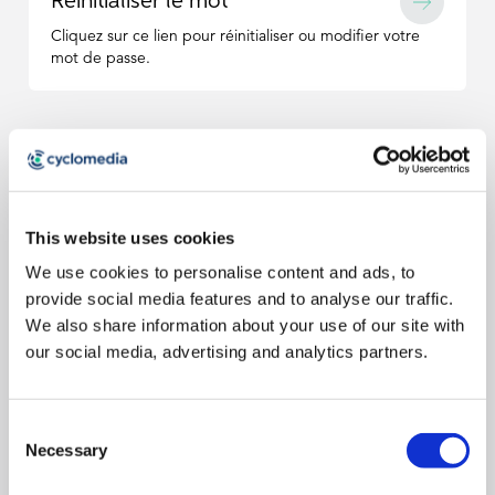
Réinitialiser le mot
Cliquez sur ce lien pour réinitialiser ou modifier votre
mot de passe.
FAQ
Vous avez des questions ?
This website uses cookies
We use cookies to personalise content and ads, to
Je reçois le message d'erreur « Nom d'utilisateur
provide social media features and to analyse our traffic.
ou mot de passe incorrect » lorsque j'essaie de
We also share information about your use of our site with
me connecter à Street Smart.
our social media, advertising and analytics partners.
Cela peut être dû à un ancien mot de passe enregistré dans
votre navigateur Web. Accédez aux paramètres de votre
navigateur et effacez tous les mots de passe enregistrés liés à
Street Smart se bloque à X % lors de la connexion.
Consent
Street Smart ou à Cyclomedia.
Necessary
Maintenez la touche Maj de votre clavier enfoncée, puis
Selection
cliquez sur le bouton d'actualisation de votre navigateur. Si le