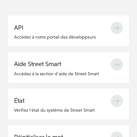
Développement
Sécurité Des
Sécurité Des
Durable
Routes
Routes
Partenaires
Partenaires
L'équipe De
API
Développement
Développement
Direction
Durable
Durable
Accédez à notre portail des développeurs
L'équipe De
L'équipe De
Direction
Direction
Aide Street Smart
Accédez à la section d'aide de Street Smart
État
Vérifiez l'état du système de Street Smart