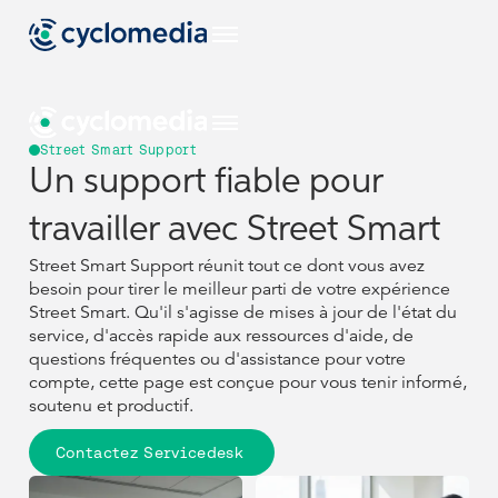
FR
Street Smart Support
Un support fiable pour
Secteurs
travailler avec Street Smart
FR
FR
Afficher tous les
Cas D'usage
Street Smart Support réunit tout ce dont vous avez
secteurs
EU
besoin pour tirer le meilleur parti de votre expérience
Secteurs
Secteurs
Afficher tous les
Produits &
Street Smart. Qu'il s'agisse de mises à jour de l'état du
cas d'utilisation
Technologies
service, d'accès rapide aux ressources d'aide, de
Afficher tous les
Afficher tous les
Cas D'usage
Cas D'usage
US
questions fréquentes ou d'assistance pour votre
secteurs
secteurs
Voir tous nos
EU
EU
Ressources
compte, cette page est conçue pour vous tenir informé,
produits et
Afficher tous les
Afficher tous les
Produits &
Produits &
soutenu et productif.
NL
technologies
cas d'utilisation
cas d'utilisation
Technologies
Technologies
Street Smart
Afficher toutes
US
US
les ressources
Contactez Servicedesk
Voir tous nos
Voir tous nos
Ressources
Ressources
DE
L'entreprise
produits et
produits et
NL
NL
technologies
technologies