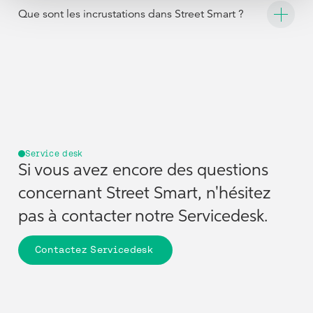
changements au fil du temps et de suivre l'évolution de
Que sont les incrustations dans Street Smart ?
l'environnement physique.
Les superpositions sont des couches de données qui peuvent
être affichées au-dessus d'images ou de cartes. Ils aident les
utilisateurs à visualiser les relations spatiales et à améliorer les
flux de travail pour les inspections, les inventaires et l'analyse
spatiale.
Service desk
Si vous avez encore des questions
concernant Street Smart, n'hésitez
pas à contacter notre Servicedesk.
Contactez Servicedesk