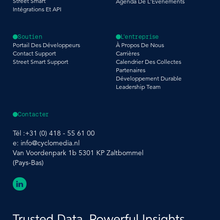
Street Smart
Agenda De L'Evénements
Intégrations Et API
Soutien
L'entreprise
Portail Des Développeurs
À Propos De Nous
Contact Support
Carrières
Street Smart Support
Calendrier Des Collectes
Partenaires
Développement Durable
Leadership Team
Contacter
Tél :
+31 (0) 418 - 55 61 00
e:
info@cyclomedia.nl
Van Voordenpark 1b 5301 KP Zaltbommel
(Pays-Bas)