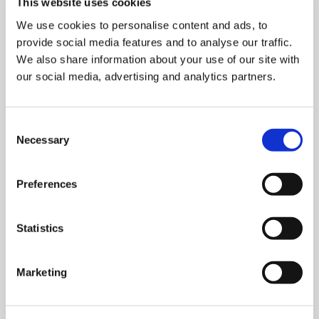
This website uses cookies
Développement
Sécurité Des
Sécurité Des
Durable
We use cookies to personalise content and ads, to
Routes
Routes
Partenaires
Partenaires
provide social media features and to analyse our traffic.
L'équipe De
We also share information about your use of our site with
Développement
Développement
Direction
our social media, advertising and analytics partners.
Durable
Durable
L'équipe De
L'équipe De
Consent
Direction
Direction
Necessary
Selection
Preferences
Statistics
Marketing