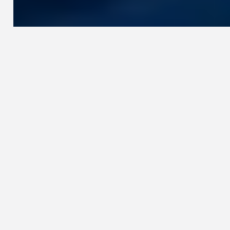
des outils intégrés qui soutiennent
une planification maîtrisée et des
opérations plus efficaces.
Cyclomedia fournit des données et des informations
géospatiales précises qui permettent aux organisations
de comprendre clairement les environnements
extérieurs. En combinant une imagerie détaillée au
niveau de la rue, des données de localisation précises
et des analyses intégrées, les équipes peuvent évaluer
les actifs à distance, examiner les conditions avec
fiabilité et soutenir la planification sans multiplier les
déplacements sur le terrain. Les produits Cyclomedia
fonctionnent ensemble pour offrir une représentation
cohérente et fiable de la réalité.