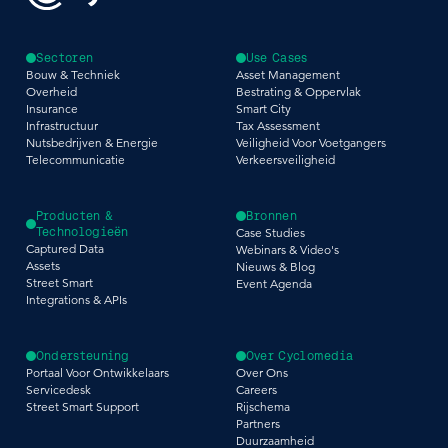
Sectoren
Use Cases
Bouw & Techniek
Asset Management
Overheid
Bestrating & Oppervlak
Insurance
Smart City
Infrastructuur
Tax Assessment
Nutsbedrijven & Energie
Veiligheid Voor Voetgangers
Telecommunicatie
Verkeersveiligheid
Producten &
Bronnen
Technologieën
Case Studies
Captured Data
Webinars & Video's
Assets
Nieuws & Blog
Street Smart
Event Agenda
Integrations & APIs
Ondersteuning
Over Cyclomedia
Portaal Voor Ontwikkelaars
Over Ons
Servicedesk
Careers
Street Smart Support
Rijschema
Partners
Duurzaamheid