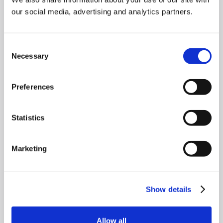
Chief Commercial Officer
our social media, advertising and analytics partners.
Matthias Seiderer
Consent
Chief Technology Officer
Necessary
Selection
Michael Willems
Preferences
Chief Operating Officer
Statistics
Bryan Mueller
Chief Financial Officer
Marketing
Show details
Neem contact met ons op
Allow all