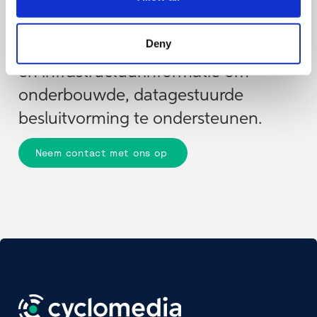
Het leiderschapsteam van
Cyclomedia combineert expertise op
Deny
het gebied van geo-technologie, AI
en infrastructuurinformatie om
onderbouwde, datagestuurde
besluitvorming te ondersteunen.
Neem contact met ons op