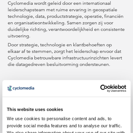
Verkeersveiligheid
Verkeersveiligheid
Cyclomedia wordt geleid door een internationaal
Partners
Partners
leiderschapsteam met ruime ervaring in geospatiale
Leiderschapsteam
technologie, data, productstrategie, operatie, financiën
Duurzaamheid
Duurzaamheid
en organisatieontwikkeling. Samen zorgen zij voor
duidelijke richting, verantwoordelijkheid en consistente
Leiderschapsteam
Leiderschapsteam
uitvoering.
Door strategie, technologie en klantbehoeften op
elkaar af te stemmen, zorgt het leiderschap ervoor dat
Cyclomedia betrouwbare infrastructuurinzichten levert
die datagedreven besluitvorming ondersteunen.
Sean Fernback
This website uses cookies
Chief Executive Officer
We use cookies to personalise content and ads, to
provide social media features and to analyse our traffic.
Sebastien Fraysse
We also share information about your use of our site with