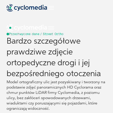
PL
Przechwycone dane / Street Ortho
Bardzo szczegółowe
Branże
prawdziwe zdjęcie
Zobacz
EU
Przypadki Użycia
wszystkie
ortopedyczne drogi i jej
branże
Wyświetl
Branże
Branże
wszystkie
Produkty +
US
bezpośredniego otoczenia
przypadki
Technologie
EU
EU
Przypadki Użycia
Przypadki Użycia
użycia
Zobacz
Zobacz wszystkie branże
Zobacz wszystkie branże
Model ortograficzny ulic jest pozyskiwany i tworzony na
wszystkie
NL
Zasoby
podstawie zdjęć panoramicznych HD Cyclorama oraz
nasze
Produkty + Technologie
Produkty + Technologie
US
US
Wyświetl wszystkie przypadki użycia
Wyświetl wszystkie przypadki użycia
chmur punktów LiDAR firmy Cyclomedia, z poziomu
produkty +
Budownictwo I Inżynieria
Budownictwo I Inżynieria
Wyświetl
Street Smart
technologie
ulicy, bez zakłóceń spowodowanych drzewami,
DE
wszystkie
Zasoby
Zasoby
wiaduktami czy poruszającymi się pojazdami, które
Zobacz wszystkie nasze produkty + technologie
Zobacz wszystkie nasze produkty + technologie
zasoby
NL
NL
Rząd
Rząd
Budownictwo I
Firma
ograniczają widoczność.
Inżynieria
Zarządzanie Infrastrukturą
Zarządzanie Infrastrukturą