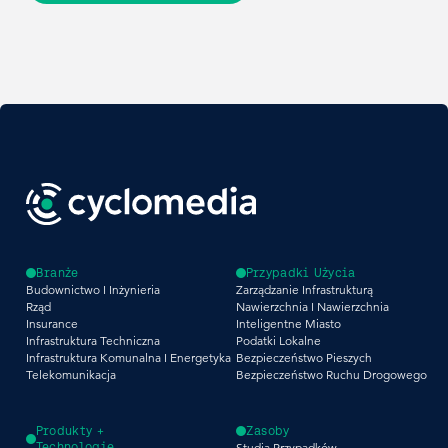
Branże
Przypadki Użycia
Budownictwo I Inżynieria
Zarządzanie Infrastrukturą
Rząd
Nawierzchnia I Nawierzchnia
Insurance
Inteligentne Miasto
Infrastruktura Techniczna
Podatki Lokalne
Infrastruktura Komunalna I Energetyka
Bezpieczeństwo Pieszych
Telekomunikacja
Bezpieczeństwo Ruchu Drogowego
Produkty +
Zasoby
Technologie
Studia Przypadków