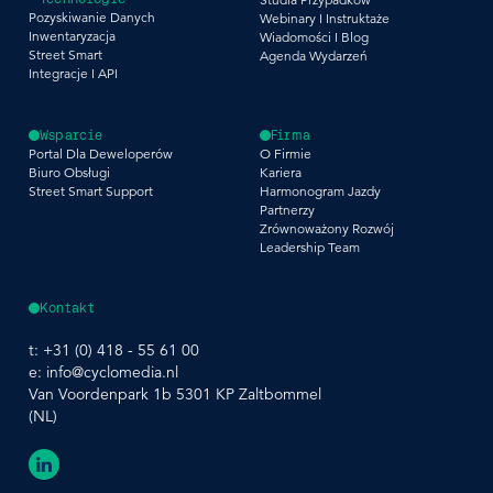
Pozyskiwanie Danych
Webinary I Instruktaże
Inwentaryzacja
Wiadomości I Blog
Street Smart
Agenda Wydarzeń
Integracje I API
Wsparcie
Firma
Portal Dla Deweloperów
O Firmie
Biuro Obsługi
Kariera
Street Smart Support
Harmonogram Jazdy
Partnerzy
Zrównoważony Rozwój
Leadership Team
Kontakt
t:
+31 (0) 418 - 55 61 00
e:
info@cyclomedia.nl
Van Voordenpark 1b 5301 KP Zaltbommel
(NL)