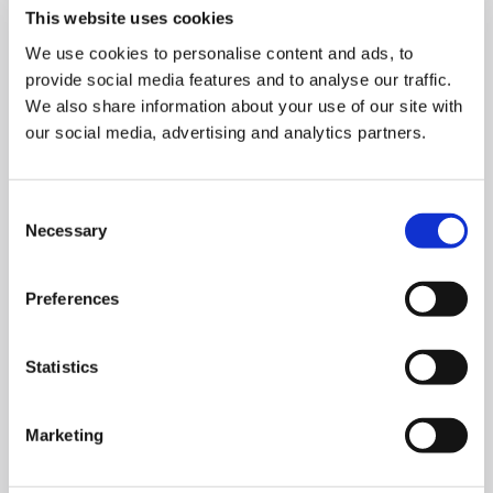
This website uses cookies
Harrow est client d'Esri UK depuis plus de 15 ans et
We use cookies to personalise content and ads, to
utilise le système GIS d'Esri dans plusieurs services.
provide social media features and to analyse our traffic.
« C'est le premier exemple d'intégration Cyclomedia
et GIS Esri au Royaume-Uni. Nous avons hâte
We also share information about your use of our site with
d'accompagner Harrow dans les mois à venir pour
our social media, advertising and analytics partners.
explorer les possibilités de ce projet innovant »,
déclare Paul Clarke, Head of Government chez Esri
UK.
Consent
Necessary
Selection
Preferences
Statistics
Les collectivités locales sont
amenées à prendre des décisions
Marketing
importantes concernant leurs
environnements urbains