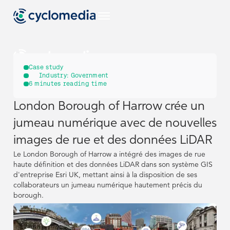
FR
Case study
Industry:
Government
6
minutes reading time
Secteurs
London Borough of Harrow crée un
FR
FR
Afficher tous les
Cas D'usage
jumeau numérique avec de nouvelles
secteurs
EU
Secteurs
Secteurs
images de rue et des données LiDAR
Afficher tous les
Produits &
cas d'utilisation
Technologies
Le London Borough of Harrow a intégré des images de rue
Afficher tous les
Afficher tous les
Cas D'usage
Cas D'usage
US
haute définition et des données LiDAR dans son système GIS
secteurs
secteurs
Voir tous nos
EU
EU
d'entreprise Esri UK, mettant ainsi à la disposition de ses
Ressources
produits et
Afficher tous les
Afficher tous les
Produits &
Produits &
collaborateurs un jumeau numérique hautement précis du
NL
technologies
cas d'utilisation
cas d'utilisation
Technologies
Technologies
borough.
Street Smart
Afficher toutes
US
US
les ressources
Voir tous nos
Voir tous nos
Ressources
Ressources
DE
L'entreprise
produits et
produits et
NL
NL
technologies
technologies