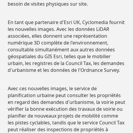
besoin de visites physiques sur site.
Développement
Sécurité Des
Sécurité Des
Durable
Routes
Routes
Partenaires
Partenaires
En tant que partenaire d'Esri UK, Cyclomedia fournit
L'équipe De
Développement
Développement
les nouvelles images. Avec les données LiDAR
Direction
Durable
Durable
associées, elles donnent une représentation
numérique 3D complète de l'environnement,
L'équipe De
L'équipe De
consultable simultanément aux autres données
Direction
Direction
géospatiales du GIS Esri, telles que le mobilier
urbain, les registres de la Council Tax, les demandes
d'urbanisme et les données de l'Ordnance Survey.
Avec ces nouvelles images, le service de
planification urbaine peut consulter les propriétés
en regard des demandes d'urbanisme, la voirie peut
vérifier la bonne exécution des travaux de voirie ou
planifier de nouveaux projets de mobilité comme
les pistes cyclables, tandis que le service Council Tax
peut réaliser des inspections de propriétés à