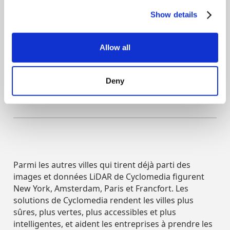
dynamiques. Combinée à l'essor
Show details
du travail à distance, un modèle
Allow all
numérique précis permet de
prendre ces décisions de manière
Deny
objective.
Parmi les autres villes qui tirent déjà parti des
images et données LiDAR de Cyclomedia figurent
New York, Amsterdam, Paris et Francfort. Les
solutions de Cyclomedia rendent les villes plus
sûres, plus vertes, plus accessibles et plus
intelligentes, et aident les entreprises à prendre les