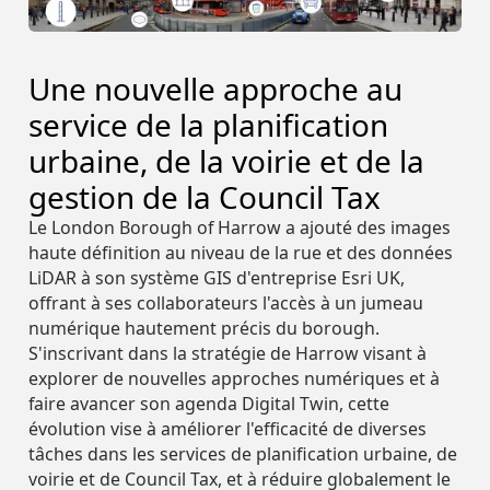
Études De Cas
Street Smart
Street Smart
Consultez les
Afficher toutes
Afficher toutes
Contact
Construction Et
FR
informations de
les ressources
les ressources
Ingénierie
Webinaires &
DE
DE
notre entreprise
L'entreprise
L'entreprise
Une nouvelle approche au
Vidéos
Gestion D'actifs
Études De Cas
Études De Cas
PL
Administration
Consultez les
Consultez les
service de la planification
Contact
Contact
Construction Et
Construction Et
FR
FR
Connexion
Données
informations de
informations de
Publique
Actualités & Blog
Chaussées Et
Ingénierie
Ingénierie
Webinaires &
Webinaires &
Collectées
notre entreprise
notre entreprise
urbaine, de la voirie et de la
Demander une
Surfaces
Vidéos
Vidéos
Gestion D'actifs
Gestion D'actifs
PL
PL
démo
Assurance
gestion de la Council Tax
Calendrier Des
Administration
Administration
Actifs
Evénements
Connexion
Connexion
Données
Données
Publique
Publique
Smart City
Actualités & Blog
Actualités & Blog
Le London Borough of Harrow a ajouté des images
Chaussées Et
Chaussées Et
Collectées
Collectées
Infrastructures
À Propos De
Demander une
Demander une
haute définition au niveau de la rue et des données
Surfaces
Surfaces
Street Smart
Nous
démo
démo
Assurance
Assurance
Évaluation
Calendrier Des
Calendrier Des
LiDAR à son système GIS d'entreprise Esri UK,
Actifs
Actifs
Services Publics &
Fiscale
Evénements
Evénements
offrant à ses collaborateurs l'accès à un jumeau
Smart City
Smart City
Intégrations &
Energie
Carrières
numérique hautement précis du borough.
Infrastructures
Infrastructures
À Propos De
À Propos De
API
Street Smart
Street Smart
Sécurité Des
S'inscrivant dans la stratégie de Harrow visant à
Nous
Nous
Évaluation
Évaluation
Piétons
Télécommunications
Calendrier Des
explorer de nouvelles approches numériques et à
Services Publics &
Services Publics &
Fiscale
Fiscale
Collectes
Intégrations &
Intégrations &
faire avancer son agenda Digital Twin, cette
Energie
Energie
Carrières
Carrières
Sécurité Des
API
API
évolution vise à améliorer l'efficacité de diverses
Sécurité Des
Sécurité Des
Routes
Partenaires
tâches dans les services de planification urbaine, de
Piétons
Piétons
Télécommunications
Télécommunications
Calendrier Des
Calendrier Des
voirie et de Council Tax, et à réduire globalement le
Collectes
Collectes