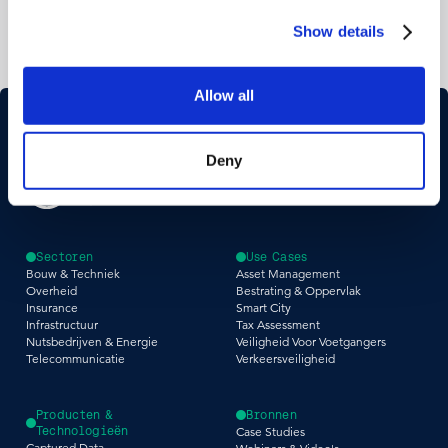
Show details
Allow all
Deny
Sectoren
Use Cases
Bouw & Techniek
Asset Management
Overheid
Bestrating & Oppervlak
Insurance
Smart City
Infrastructuur
Tax Assessment
Nutsbedrijven & Energie
Veiligheid Voor Voetgangers
Telecommunicatie
Verkeersveiligheid
Producten &
Bronnen
Technologieën
Case Studies
Captured Data