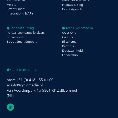
Webinars & Video's
Assets
Nieuws & Blog
Street Smart
Event Agenda
Integrations & APIs
Ondersteuning
Over Cyclomedia
Portaal Voor Ontwikkelaars
Over Ons
Servicedesk
Careers
Street Smart Support
Rijschema
Partners
Duurzaamheid
Leadership
Neem contact op
naar:
+31 (0) 418 - 55 61 00
e:
info@cyclomedia.nl
Van Voordenpark 1b 5301 KP Zaltbommel
(NL)