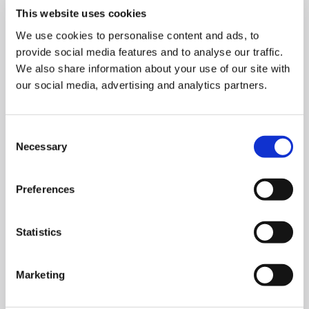
Verkeersveiligheid
Verkeersveiligheid
Partners
Partners
This website uses cookies
Leiderschapsteam
We use cookies to personalise content and ads, to
Duurzaamheid
Duurzaamheid
provide social media features and to analyse our traffic.
We also share information about your use of our site with
Leiderschapsteam
Leiderschapsteam
our social media, advertising and analytics partners.
Consent
Necessary
Selection
Preferences
Statistics
Marketing