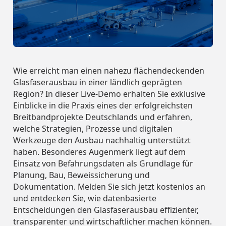
Bau- &
ansehen
ansehen
Alle
Alle
Street Smart
Street Smart
Unsere
Ingenieurwesen
Kontakt
Case Studies
Ressourcen
Ressourcen
FR
Unternehmensinformationen
ansehen
ansehen
DE
DE
ansehen
Unternehmen
Unternehmen
Städte &
Webinare &
Bau- &
Bau- &
PL
Daten
Verwaltungen
Unsere
Unsere
Videos
Ingenieurwesen
Ingenieurwesen
Kontakt
Kontakt
Asset Management
Case Studies
Case Studies
FR
FR
Login
Unternehmensinformationen
Unternehmensinformationen
ansehen
ansehen
Wie erreicht man einen nahezu flächendeckenden
Versicherungen
Assets
Neuigkeiten &
Städte &
Städte &
Demo anfordern
Webinare &
Webinare &
Oberflächeninformationen
Glasfaserausbau in einer ländlich geprägten
PL
PL
Blog
Daten
Daten
Verwaltungen
Verwaltungen
Über Uns
Videos
Videos
Region? In dieser Live-Demo erhalten Sie exklusive
Asset Management
Asset Management
Infrastruktur
Login
Login
Street Smart
Einblicke in die Praxis eines der erfolgreichsten
Smart City
Eventkalender
Versicherungen
Versicherungen
Assets
Assets
Karriere
Neuigkeiten &
Neuigkeiten &
Breitbandprojekte Deutschlands und erfahren,
Demo anfordern
Demo anfordern
Oberflächeninformationen
Oberflächeninformationen
Versorger &
Integrationen
Blog
Blog
Über Uns
Über Uns
welche Strategien, Prozesse und digitalen
Steuerbewertungen
Energie
& APIs
Infrastruktur
Infrastruktur
Street Smart
Street Smart
Befahrungsübersicht
Werkzeuge den Ausbau nachhaltig unterstützt
Smart City
Smart City
Eventkalender
Eventkalender
haben. Besonderes Augenmerk liegt auf dem
Karriere
Karriere
Telekommunikation
Sicherheit Für Fußgänger
Versorger &
Versorger &
Integrationen
Integrationen
Einsatz von Befahrungsdaten als Grundlage für
Partner
Steuerbewertungen
Steuerbewertungen
Energie
Energie
& APIs
& APIs
Planung, Bau, Beweissicherung und
Befahrungsübersicht
Befahrungsübersicht
Sicherheit Im
Dokumentation. Melden Sie sich jetzt kostenlos an
Nachhaltigkeit
Straßenverkehr
Telekommunikation
Telekommunikation
und entdecken Sie, wie datenbasierte
Sicherheit Für Fußgänger
Sicherheit Für Fußgänger
Partner
Partner
Entscheidungen den Glasfaserausbau effizienter,
Führungsteam
transparenter und wirtschaftlicher machen können.
Sicherheit Im
Sicherheit Im