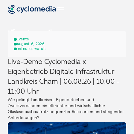
DE
Events
August 6, 2026
minutes watch
Branchen
Live-Demo Cyclomedia x
DE
DE
Alle Branchen
Anwendungsfälle
Eigenbetrieb Digitale Infrastruktur
ansehen
EU
Branchen
Branchen
Alle
Landkreis Cham | 06.08.26 | 10:00 -
Produkte &
Anwendungsfälle
Technologien
11:00 Uhr
ansehen
Alle Branchen
Alle Branchen
Anwendungsfälle
Anwendungsfälle
US
Alle Produkte
ansehen
ansehen
Wie gelingt Landkreisen, Eigenbetrieben und
EU
EU
&
Ressourcen
Alle
Alle
Zweckverbänden ein effizienter und wirtschaftlicher
Produkte &
Produkte &
Technologien
Anwendungsfälle
Anwendungsfälle
NL
Glasfaserausbau trotz begrenzter Ressourcen und steigender
Technologien
Technologien
ansehen
Alle
ansehen
ansehen
Street Smart
US
US
Anforderungen?
Ressourcen
Alle Produkte
Alle Produkte
ansehen
&
&
Ressourcen
Ressourcen
DE
Unternehmen
Technologien
Technologien
NL
NL