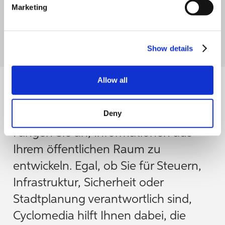
Marketing
August 20, 2025
min read
8
Show details
Allow all
Deny
Branchen/Regierung
Fangen Sie an, Informationen aus
Ihrem öffentlichen Raum zu
entwickeln. Egal, ob Sie für Steuern,
Infrastruktur, Sicherheit oder
Stadtplanung verantwortlich sind,
Cyclomedia hilft Ihnen dabei, die