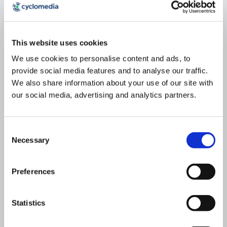
Bryan Mueller zum Chief Financial Officer
This website uses cookies
(CFO) von Cyclomedia Technologies
We use cookies to personalise content and ads, to
ernannt.
provide social media features and to analyse our traffic.
December 17, 2025
min read
3
We also share information about your use of our site with
our social media, advertising and analytics partners.
Sébastien Fraysse zum CCO von
Cyclomedia Technologies ernannt
Consent
Necessary
November 3, 2025
min read
3
Selection
Preferences
Cyclomedia übernimmt Detekt, ein auf
künstlicher Intelligenz basiertes
Statistics
Unternehmen für die Analyse von
Straßenzuständen.