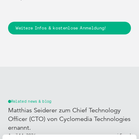
Nachhaltigkeit
Nachhaltigkeit
Straßenverkehr
Straßenverkehr
Führungsteam
Führungsteam
Weitere Infos & kostenlose Anmeldung!
Related news & blog
Matthias Seiderer zum Chief Technology
Officer (CTO) von Cyclomedia Technologies
ernannt.
April 14, 2026
min read
5