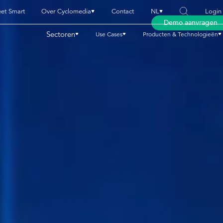
eet Smart
Over Cyclomedia
Contact
NL
Login
Demo aanvragen
Sectoren
Use Cases
Producten & Technologieën