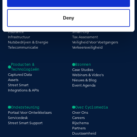
Sectoren
Use Cases
Deny
Bouw & Techniek
Asset Management
Overheid
Bestrating & Oppervlak
Insurance
Smart City
Infrastructuur
Tax Assessment
Nutsbedrijven & Energie
Veiligheid Voor Voetgangers
Telecommunicatie
Verkeersveiligheid
Producten &
Bronnen
Technologieën
Case Studies
Captured Data
Webinars & Video's
Assets
Nieuws & Blog
Street Smart
Event Agenda
Integrations & APIs
Ondersteuning
Over Cyclomedia
Portaal Voor Ontwikkelaars
Over Ons
Servicedesk
Careers
Street Smart Support
Rijschema
Partners
Duurzaamheid