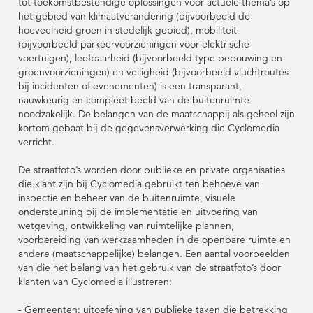
tot toekomstbestendige oplossingen voor actuele thema’s op
het gebied van klimaatverandering (bijvoorbeeld de
hoeveelheid groen in stedelijk gebied), mobiliteit
(bijvoorbeeld parkeervoorzieningen voor elektrische
voertuigen), leefbaarheid (bijvoorbeeld type bebouwing en
groenvoorzieningen) en veiligheid (bijvoorbeeld vluchtroutes
bij incidenten of evenementen) is een transparant,
nauwkeurig en compleet beeld van de buitenruimte
noodzakelijk. De belangen van de maatschappij als geheel zijn
kortom gebaat bij de gegevensverwerking die Cyclomedia
verricht.
De straatfoto’s worden door publieke en private organisaties
die klant zijn bij Cyclomedia gebruikt ten behoeve van
inspectie en beheer van de buitenruimte, visuele
ondersteuning bij de implementatie en uitvoering van
wetgeving, ontwikkeling van ruimtelijke plannen,
voorbereiding van werkzaamheden in de openbare ruimte en
andere (maatschappelijke) belangen. Een aantal voorbeelden
van die het belang van het gebruik van de straatfoto’s door
klanten van Cyclomedia illustreren:
- Gemeenten: uitoefening van publieke taken die betrekking