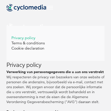
NL
Privacy policy
Terms & conditions
Sectoren
Cookie declaration
NL
NL
EU
Use Cases
Bekijk alle branches
Sectoren
Sectoren
Privacy policy
Bekijk alle use-
Producten &
US
Verwerking van persoonsgegevens die u aan ons verstrekt
cases
Technologieën
EU
EU
Use Cases
Use Cases
Wij respecteren de privacy van bezoekers van onze website of
Bekijk alle branches
Bekijk alle branches
personen die anderszins, bijvoorbeeld via e-mail, contact met
Bekijk al onze
NL
Resources
producten &
ons zoeken. Wij zorgen ervoor dat de persoonlijke informatie
Bekijk alle use-
Bekijk alle use-
Producten &
Producten &
US
US
technologieën
die u ons verstrekt, vertrouwelijk wordt behandeld en in
cases
cases
Technologieën
Technologieën
Street Smart
overeenstemming is met de eisen die de Algemene
DE
Bekijk alle bronnen
Bouw & Techniek
Verordening Gegevensbescherming (“AVG”) daaraan stelt.
Bekijk al onze
Bekijk al onze
NL
NL
Resources
Resources
Over Cyclomedia
producten &
producten &
technologieën
technologieën