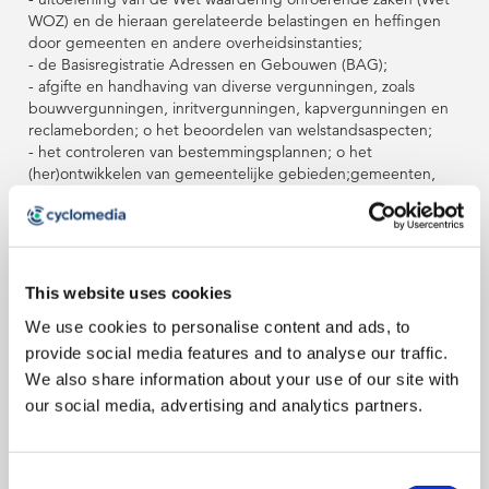
WOZ) en de hieraan gerelateerde belastingen en heffingen
door gemeenten en andere overheidsinstanties;
- de Basisregistratie Adressen en Gebouwen (BAG);
- afgifte en handhaving van diverse vergunningen, zoals
bouwvergunningen, inritvergunningen, kapvergunningen en
reclameborden; o het beoordelen van welstandsaspecten;
- het controleren van bestemmingsplannen; o het
(her)ontwikkelen van gemeentelijke gebieden;gemeenten,
provincies, waterschappen en andere bronhouders ten
behoeve van de Basisregistratie Grootschalige Topografie
(BGT);
- Kadaster ten behoeve van het beheren van de TOP10NL,
het digitale topografische basisbestand van het Kadaster;
This website uses cookies
- politiediensten ten behoeve van observatie en
voorbereiding van arrestaties.
We use cookies to personalise content and ads, to
- woningcorporaties ten behoeve van bouw, verbouw, beheer
provide social media features and to analyse our traffic.
en onderhoud van gebouwen.
We also share information about your use of our site with
- netwerkbeheerders ten behoeve van planning, realisatie,
our social media, advertising and analytics partners.
onderhoud en herstelwerkzaamheden aan huisaansluitingen.
- ingenieursbureaus ten behoeve van het in beeld brengen
van de impact van een project binnen de bestaande
bebouwing.
Consent