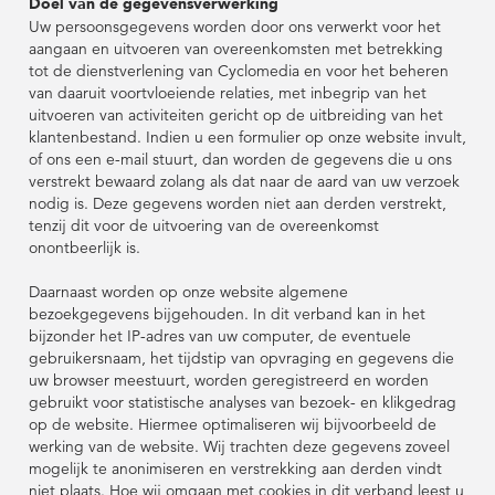
Case Studies
Overheid
FR
Doel van de gegevensverwerking
Street Smart
Street Smart
Uw persoonsgegevens worden door ons verwerkt voor het
Contact
DE
DE
Bekijk onze
Bekijk alle bronnen
Bekijk alle bronnen
Bouw & Techniek
Bouw & Techniek
aangaan en uitvoeren van overeenkomsten met betrekking
bedrijfsinformatie
Webinars & Video's
Verzekeringen
PL
Over Cyclomedia
Over Cyclomedia
Captured Data
tot de dienstverlening van Cyclomedia en voor het beheren
Asset Management
Case Studies
Case Studies
Overheid
Overheid
FR
FR
van daaruit voortvloeiende relaties, met inbegrip van het
uitvoeren van activiteiten gericht op de uitbreiding van het
Contact
Contact
Nieuws & Blog
Infrastructuur
Bekijk onze
Bekijk onze
Login
Assets
klantenbestand. Indien u een formulier op onze website invult,
bedrijfsinformatie
bedrijfsinformatie
Bestrating &
Webinars & Video's
Webinars & Video's
Verzekeringen
Verzekeringen
PL
PL
Captured Data
Captured Data
of ons een e-mail stuurt, dan worden de gegevens die u ons
Oppervlak
Nutsbedrijven &
Demo aanvragen
Event Agenda
Asset Management
Asset Management
verstrekt bewaard zolang als dat naar de aard van uw verzoek
Street Smart
Energie
nodig is. Deze gegevens worden niet aan derden verstrekt,
Nieuws & Blog
Nieuws & Blog
Infrastructuur
Infrastructuur
Login
Login
Assets
Assets
Smart City
tenzij dit voor de uitvoering van de overeenkomst
Bestrating &
Bestrating &
Integrations & APIs
onontbeerlijk is.
Over Ons
Telecommunicatie
Oppervlak
Oppervlak
Nutsbedrijven &
Nutsbedrijven &
Demo aanvragen
Demo aanvragen
Event Agenda
Event Agenda
Street Smart
Street Smart
Tax Assessment
Energie
Energie
Daarnaast worden op onze website algemene
Carrières
Smart City
Smart City
bezoekgegevens bijgehouden. In dit verband kan in het
Integrations & APIs
Integrations & APIs
Veiligheid Voor
Over Ons
Over Ons
bijzonder het IP-adres van uw computer, de eventuele
Telecommunicatie
Telecommunicatie
Voetgangers
gebruikersnaam, het tijdstip van opvraging en gegevens die
Rijschema
Tax Assessment
Tax Assessment
uw browser meestuurt, worden geregistreerd en worden
Carrières
Carrières
gebruikt voor statistische analyses van bezoek- en klikgedrag
Verkeersveiligheid
Veiligheid Voor
Veiligheid Voor
Partners
op de website. Hiermee optimaliseren wij bijvoorbeeld de
Voetgangers
Voetgangers
werking van de website. Wij trachten deze gegevens zoveel
Rijschema
Rijschema
mogelijk te anonimiseren en verstrekking aan derden vindt
Duurzaamheid
niet plaats. Hoe wij omgaan met cookies in dit verband leest u