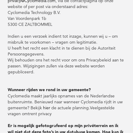
privacy@Cyclomedia.com
, via de contactpagina op onze
website of per post via onderstaand adres:
Cyclomedia Technology B.V.
Van Voordenpark 1b
5300 CE ZALTBOMMEL
Indien u een verzoek indient tot inzage, kunnen wij u – om
misbruik te voorkomen – vragen om legitimatie.
U heeft het recht een klacht in te dienen bij de Autoriteit
Persoonsgegevens.
Wij behouden ons het recht voor om ons Privacybeleid aan te
passen. Wijzigingen zullen via deze website worden
gepubliceerd.
Wanneer rijden we rond in uw gemeente?
Cyclomedia maakt jaarlijks opnames van de Nederlandse
buitenruimte. Benieuwd naar wanneer Cyclomedia rijdt in uw
gemeente? Bekijk
hier
de actuele planning.Veelgestelde
vragen omtrent privacy
Er is mogelijk gefotografeerd op mijn privéterrein en ik
wil niet dat deze foto’s in uw database komen. Hoe kan ik