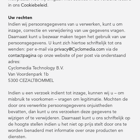
Verkeersveiligheid
Verkeersveiligheid
Partners
Partners
in ons
Cookiebeleid
.
Leiderschapsteam
Uw rechten
Duurzaamheid
Duurzaamheid
Indien wij persoonsgegevens van u verwerken, kunt u om
inzage, correctie en verwijdering van uw gegevens vragen.
Leiderschapsteam
Leiderschapsteam
Daarnaast kunt u bezwaar maken tegen het gebruik van uw
persoonsgegevens. U kunt zich hiertoe schriftelijk tot ons
wenden: per e-mail via
privacy@Cyclomedia.com
via de
contactpagina
op onze website of per post via onderstaand
adres:
Cyclomedia Technology B.V.
Van Voordenpark 1b
5300 CEZALTBOMMEL
Indien u een verzoek indient tot inzage, kunnen wij u – om
misbruik te voorkomen – vragen om legitimatie. Mochten de
door ons verwerkte persoonsgegevens onjuistheden
bevatten, dan kunt u ons verzoeken deze gegevens te
wijzigen of te verwijderen. Daarnaast kunt u ons schriftelijk op
de hoogte stellen indien u het niet op prijs stelt door ons te
worden benaderd met informatie over onze producten en
diensten.