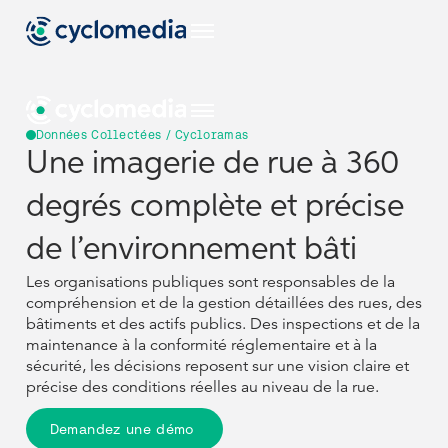
Données Collectées / Cycloramas
Une imagerie de rue à 360
Secteurs
degrés complète et précise
EU
Cas D'usage
Afficher tous les secteurs
de l’environnement bâti
Secteurs
Secteurs
Produits & Technologies
Les organisations publiques sont responsables de la
US
Afficher tous les cas d'utilisation
Construction Et Ingénierie
compréhension et de la gestion détaillées des rues, des
EU
EU
Cas D'usage
Cas D'usage
Afficher tous les secteurs
Afficher tous les secteurs
bâtiments et des actifs publics. Des inspections et de la
Ressources
Voir tous nos produits et technologies
Gestion D'actifs
NL
Administration Publique
maintenance à la conformité réglementaire et à la
Produits & Technologies
Produits & Technologies
US
US
sécurité, les décisions reposent sur une vision claire et
Afficher tous les cas d'utilisation
Afficher tous les cas d'utilisation
Street Smart
Construction Et Ingénierie
Construction Et Ingénierie
Afficher toutes les ressources
Données Collectées
précise des conditions réelles au niveau de la rue.
Chaussées Et Surfaces
Assurance
DE
Ressources
Ressources
Études De Cas
L'entreprise
Voir tous nos produits et technologies
Voir tous nos produits et technologies
Gestion D'actifs
Gestion D'actifs
NL
NL
Administration Publique
Administration Publique
Demandez une démo
Actifs
Smart City
Infrastructures