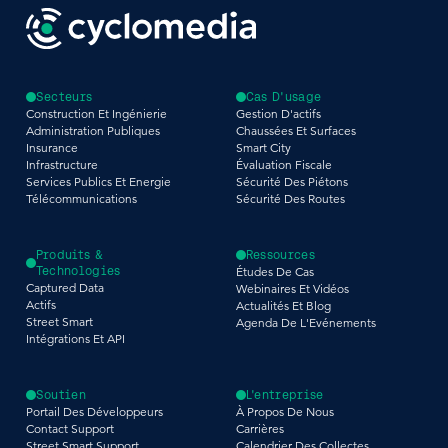
Secteurs
Cas D'usage
Construction Et Ingénierie
Gestion D'actifs
Administration Publiques
Chaussées Et Surfaces
Insurance
Smart City
Infrastructure
Évaluation Fiscale
Services Publics Et Energie
Sécurité Des Piétons
Télécommunications
Sécurité Des Routes
Produits &
Ressources
Technologies
Études De Cas
Captured Data
Webinaires Et Vidéos
Actifs
Actualités Et Blog
Street Smart
Agenda De L'Evénements
Intégrations Et API
Soutien
L'entreprise
Portail Des Développeurs
À Propos De Nous
Contact Support
Carrières
Street Smart Support
Calendrier Des Collectes