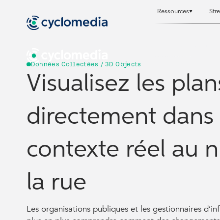
Ressources
Str
Ressources
Ressources
Street Smart
Street Smart
Données Collectées / 3D Objects
Visualisez les plan
directement dans
contexte réel au 
la rue
Les organisations publiques et les gestionnaires d’in