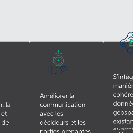
S’inté
maniè
cohére
Améliorer la
donné
n, la
communication
géospa
 et
avec les
exista
n de
décideurs et les
3D Objects s
parties prenantes