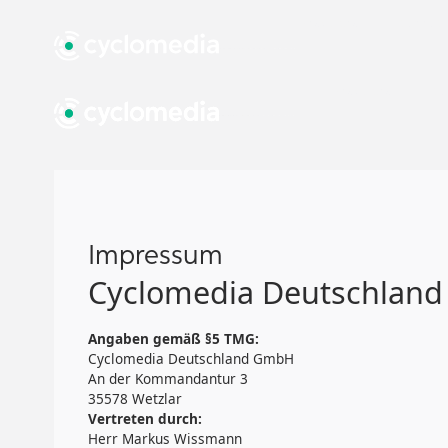
Resources
Street S
Resources
Resources
St
St
Impressum
Cyclomedia Deutschlan
Angaben gemäß §5 TMG:
Cyclomedia Deutschland GmbH
An der Kommandantur 3
35578 Wetzlar
Vertreten durch:
Herr Markus Wissmann