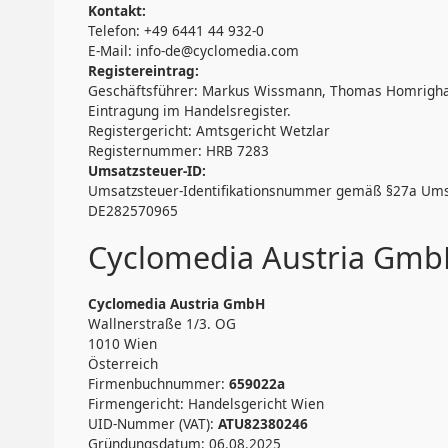
Kontakt:
Telefon: +49 6441 44 932-0
E-Mail: info-de@cyclomedia.com
Registereintrag:
Geschäftsführer: Markus Wissmann, Thomas Homrigh
Eintragung im Handelsregister.
Registergericht: Amtsgericht Wetzlar
Registernummer: HRB 7283
Umsatzsteuer-ID:
Umsatzsteuer-Identifikationsnummer gemäß §27a Ums
DE282570965
Cyclomedia Austria Gm
Cyclomedia Austria GmbH
Wallnerstraße 1/3. OG
1010 Wien
Österreich
Firmenbuchnummer:
659022a
Firmengericht: Handelsgericht Wien
UID-Nummer (VAT):
ATU82380246
Gründungsdatum: 06.08.2025