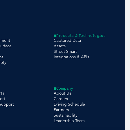
Products & Technologies
ement
Captured Data
urface
Assets
Street Smart
nt
Integrations & APIs
fety
Company
tal
About Us
ort
Careers
 Support
Driving Schedule
Partners
Sustainability
Leadership Team