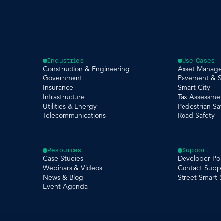
Industries
Use Cases
Construction & Engineering
Asset Manag
Government
Pavement & S
Insurance
Smart City
Infrastructure
Tax Assessme
Utilities & Energy
Pedestrian Sa
Telecommunications
Road Safety
Resources
Support
Case Studies
Developer Por
Webinars & Videos
Contact Supp
News & Blog
Street Smart
Event Agenda