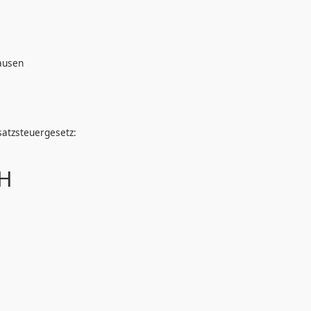
ausen
atzsteuergesetz:
bH