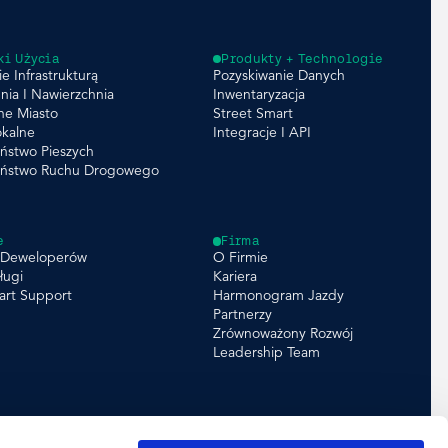
ki Użycia
Produkty + Technologie
e Infrastrukturą
Pozyskiwanie Danych
nia I Nawierzchnia
Inwentaryzacja
ne Miasto
Street Smart
okalne
Integracje I API
ństwo Pieszych
eństwo Ruchu Drogowego
e
Firma
a Deweloperów
O Firmie
ługi
Kariera
art Support
Harmonogram Jazdy
Partnerzy
Zrównoważony Rozwój
Leadership Team