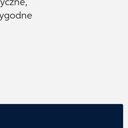
tyczne,
rygodne