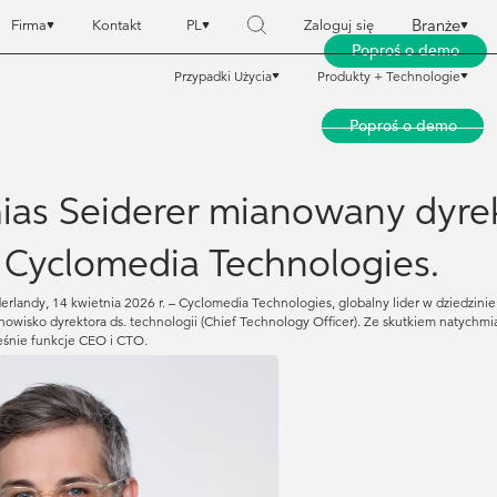
Branże
Firma
Kontakt
PL
Zaloguj się
Poproś o demo
Przypadki Użycia
Produkty + Technologie
Branże
Branże
Firma
Firma
Kontakt
Kontakt
PL
PL
Zaloguj się
Zaloguj się
Poproś o demo
Poproś o demo
Przypadki Użycia
Przypadki Użycia
Produkty + Technologie
Produkty + Technologie
ias Seiderer mianowany dyrek
 Cyclomedia Technologies.
rlandy, 14 kwietnia 2026 r. – Cyclomedia Technologies, globalny lider w dziedzini
anowisko dyrektora ds. technologii (Chief Technology Officer). Ze skutkiem natych
ześnie funkcje CEO i CTO.