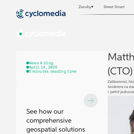
Zasoby
Street Smart
Zasoby
Zasoby
Street Smart
Street Smart
Matth
News & blog
April 14, 2026
(CTO)
5
minutes reading time
Zaltbommel, Nide
Seiderera na st
r. pełnił jednoc
See how our
comprehensive
geospatial solutions