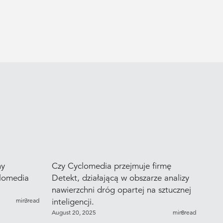
ny
Czy Cyclomedia przejmuje firmę
lomedia
Detekt, działającą w obszarze analizy
nawierzchni dróg opartej na sztucznej
min read
3
inteligencji.
August 20, 2025
min read
8