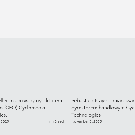
ller mianowany dyrektorem
Sébastien Fraysse mianowa
m (CFO) Cyclomedia
dyrektorem handlowym Cyc
es.
Technologies
 2025
min read
3
November 3, 2025