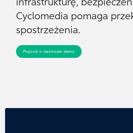
infrastrukturę, bezpiecze
Cyclomedia pomaga przeks
spostrzeżenia.
Poproś o darmowe demo