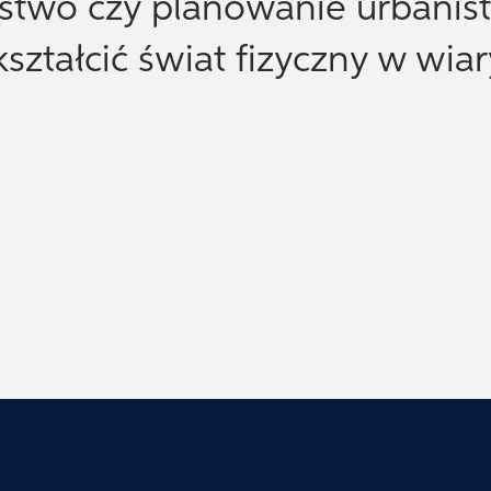
ństwo czy planowanie urbanis
ztałcić świat fizyczny w wia