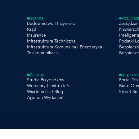
Branże
Przypad
Budownictwo I Inżynieria
Zarządzani
Rząd
Nawierzch
Insurance
Inteligent
Infrastruktura Techniczna
Podatki L
Infrastruktura Komunalna I Energetyka
Bezpiecze
Telekomunikacja
Bezpiecz
Zasoby
Wsparci
Studia Przypadków
Portal Dl
Webinary I Instruktaże
Biuro Obs
Wiadomości I Blog
Street Sm
Agenda Wydarzeń