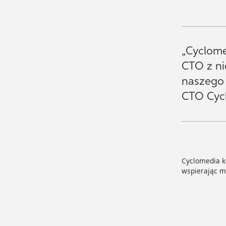
„Cyclome
CTO z ni
naszego 
CTO Cyc
Cyclomedia ko
wspierając m