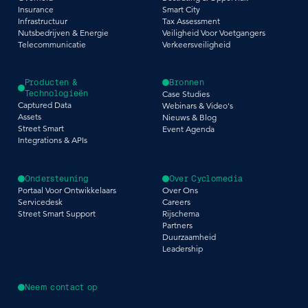
Insurance
Smart City
Infrastructuur
Tax Assessment
Nutsbedrijven & Energie
Veiligheid Voor Voetgangers
Telecommunicatie
Verkeersveiligheid
Producten &
Bronnen
Technologieën
Case Studies
Captured Data
Webinars & Video's
Assets
Nieuws & Blog
Street Smart
Event Agenda
Integrations & APIs
Ondersteuning
Over Cyclomedia
Portaal Voor Ontwikkelaars
Over Ons
Servicedesk
Careers
Street Smart Support
Rijschema
Partners
Duurzaamheid
Leadership
Neem contact op