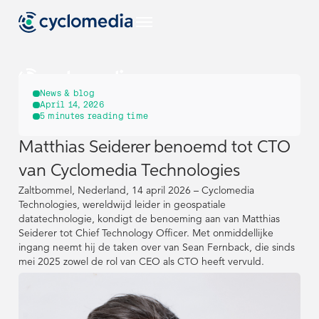
NL
News & blog
April 14, 2026
5
minutes reading time
Sectoren
Matthias Seiderer benoemd tot CTO
NL
NL
EU
Use Cases
van Cyclomedia Technologies
Bekijk alle branches
Sectoren
Sectoren
Zaltbommel, Nederland, 14 april 2026 – Cyclomedia
Bekijk alle use-
Producten &
US
Technologies, wereldwijd leider in geospatiale
cases
Technologieën
datatechnologie, kondigt de benoeming aan van Matthias
EU
EU
Use Cases
Use Cases
Bekijk alle branches
Bekijk alle branches
Seiderer tot Chief Technology Officer. Met onmiddellijke
Bekijk al onze
NL
Resources
ingang neemt hij de taken over van Sean Fernback, die sinds
producten &
Bekijk alle use-
Bekijk alle use-
Producten &
Producten &
US
US
mei 2025 zowel de rol van CEO als CTO heeft vervuld.
technologieën
cases
cases
Technologieën
Technologieën
Street Smart
DE
Bekijk alle bronnen
Bouw & Techniek
Bekijk al onze
Bekijk al onze
NL
NL
Resources
Resources
Over Cyclomedia
producten &
producten &
technologieën
technologieën