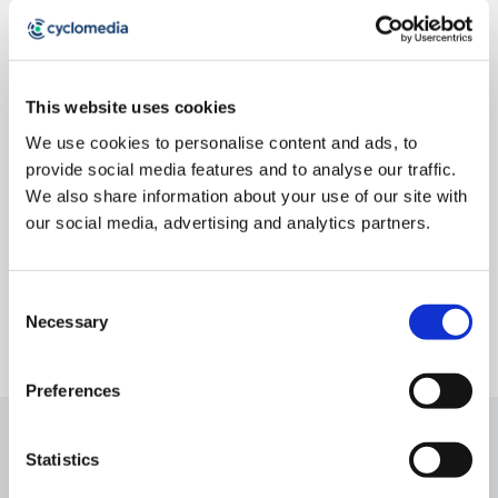
Cyclomedia blijft toegewijd aan het transformeren
This website uses cookies
van de fysieke wereld in nauwkeurige, bruikbare
We use cookies to personalise content and ads, to
digitale inzichten, ter ondersteuning van slimmere,
provide social media features and to analyse our traffic.
datagedreven besluitvorming in een breed scala
We also share information about your use of our site with
aan sectoren.
our social media, advertising and analytics partners.
Consent
Necessary
Selection
Preferences
Statistics