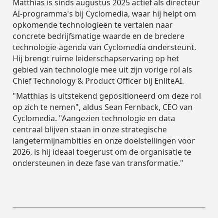
Verkeersveiligheid
Verkeersveiligheid
Matthias is sinds augustus 2025 actief als directeur
Partners
Partners
AI-programma's bij Cyclomedia, waar hij helpt om
Leiderschapsteam
opkomende technologieën te vertalen naar
Duurzaamheid
Duurzaamheid
concrete bedrijfsmatige waarde en de bredere
technologie-agenda van Cyclomedia ondersteunt.
Leiderschapsteam
Leiderschapsteam
Hij brengt ruime leiderschapservaring op het
gebied van technologie mee uit zijn vorige rol als
Chief Technology & Product Officer bij EnliteAI.
"Matthias is uitstekend gepositioneerd om deze rol
op zich te nemen", aldus Sean Fernback, CEO van
Cyclomedia. "Aangezien technologie en data
centraal blijven staan in onze strategische
langetermijnambities en onze doelstellingen voor
2026, is hij ideaal toegerust om de organisatie te
ondersteunen in deze fase van transformatie."