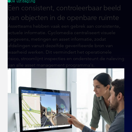
De uitdaging
Een consistent, controleerbaar beeld
van objecten in de openbare ruimte
Assetteams hebben vaak een gebrek aan consistente,
actuele informatie. Cyclomedia centraliseert visuele
gegevens, metingen en asset informatie, zodat
afdelingen vanuit dezelfde geverifieerde bron van
waarheid werken. Dit vermindert het operationele
risico, stroomlijnt inspecties en ondersteunt de naleving
van alle asset management programma's.