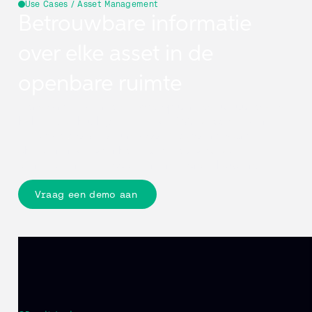
Use Cases / Asset Management
Betrouwbare informatie
over elke asset in de
openbare ruimte
Transformeer de manier waarop u infrastructuur assets
beheert. Gebruik geverifieerde 360° straatbeelden,
LiDAR-data ondersteunt door AI-algoritmes om
objecten in de openbare ruimte automatisch te
identificeren, te beoordelen en te onderhouden.
Vraag een demo aan