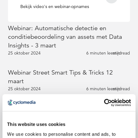
Verkeersveiligheid
Verkeersveiligheid
Partners
Partners
Bekijk video's en webinar-opnames
Leiderschapsteam
Duurzaamheid
Duurzaamheid
Webinar: Automatische detectie en
Leiderschapsteam
Leiderschapsteam
conditiebeoordeling van assets met Data
Insights - 3 maart
25 oktober 2024
6 minuten leestijd
min read
Webinar Street Smart Tips & Tricks 12
maart
25 oktober 2024
6 minuten leestijd
min read
Webinar Meer inzicht in de openbare
ruimte met Cyclomedia Data Insights - 21
This website uses cookies
april
25 oktober 2024
6 minuten leestijd
min read
We use cookies to personalise content and ads, to