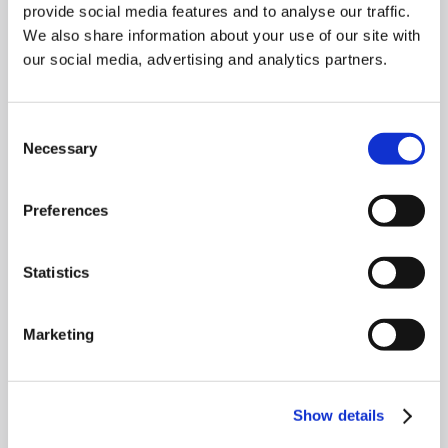
provide social media features and to analyse our traffic.
We also share information about your use of our site with
our social media, advertising and analytics partners.
Nieuws en blog
Lees nieuws- en blogartikelen
Consent
Necessary
Selection
Hoe Surface Types van waarde is voor KPN
bij de uitrol van glasvezel
Preferences
25 oktober 2024
6 minuten leestijd
min read
Statistics
Sébastien Fraysse benoemd tot CCO van
Cyclomedia Technologies
Marketing
25 oktober 2024
6 minuten leestijd
min read
Street Smart vs Street View
Show details
25 oktober 2024
6 minuten leestijd
min read