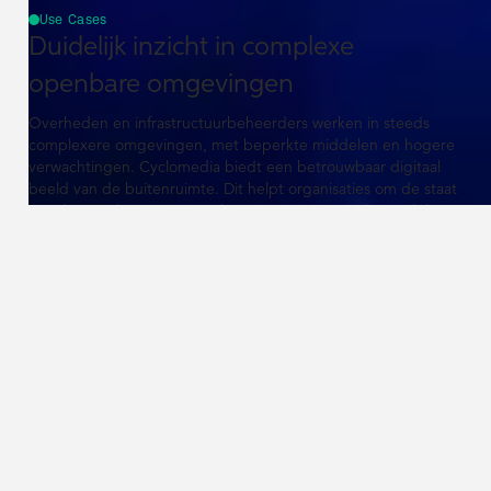
Use Cases
Duidelijk inzicht in complexe
openbare omgevingen
Overheden en infrastructuurbeheerders werken in steeds
complexere omgevingen, met beperkte middelen en hogere
verwachtingen. Cyclomedia biedt een betrouwbaar digitaal
beeld van de buitenruimte. Dit helpt organisaties om de staat
van de openbare ruimte te begrijpen, risico’s te beoordelen
en goed onderbouwde beslissingen te nemen voor planning,
veiligheid, onderhoud en bestuur.
Veel publieke uitdagingen raken meerdere teams en
systemen. Door 360°‑straatbeelden, LiDAR‑gegevens en
geodata te combineren in één platform, helpt Cyclomedia
organisaties om te werken vanuit één betrouwbare bron. Dit
verbetert de samenwerking, transparantie en besluitvorming
over alle use cases heen.
Asset Management:
Door AI