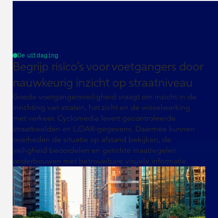
De uitdaging
Begrijp risico’s voor voetgangers door
nauwkeurig inzicht op straatniveau
Goede voetgangersveiligheid vraagt om inzicht in de
inrichting van straten, het zicht en de wisselwerking
met verkeer. Cyclomedia levert gecontroleerde
straatbeelden en LiDAR‑gegevens. Daarmee kunnen
overheden de situatie op afstand bekijken, de
veiligheid beoordelen en gerichte maatregelen
onderbouwen met betrouwbare visuele informatie.