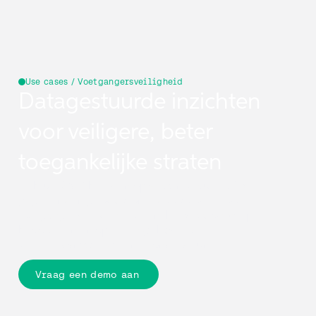
Use cases / Voetgangersveiligheid
Datagestuurde inzichten
voor veiligere, beter
toegankelijke straten
Gebruik 360°-beelden op straatniveau, LiDAR-
gegevens en geodata om risicofactoren voor
voetgangers te identificeren, het straatontwerp te
beoordelen en op feiten gebaseerde
veiligheidsmaatregelen te ondersteunen.
Vraag een demo aan