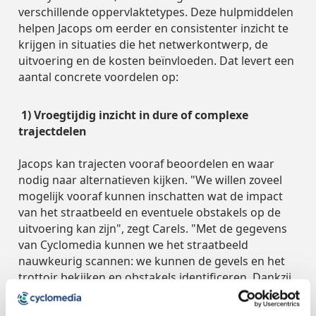
verschillende oppervlaktetypes. Deze hulpmiddelen
helpen Jacops om eerder en consistenter inzicht te
krijgen in situaties die het netwerkontwerp, de
uitvoering en de kosten beïnvloeden. Dat levert een
aantal concrete voordelen op:
1) Vroegtijdig inzicht in dure of complexe
trajectdelen
Jacops kan trajecten vooraf beoordelen en waar
nodig naar alternatieven kijken. "We willen zoveel
mogelijk vooraf kunnen inschatten wat de impact
van het straatbeeld en eventuele obstakels op de
uitvoering kan zijn", zegt Carels. "Met de gegevens
van Cyclomedia kunnen we het straatbeeld
nauwkeurig scannen: we kunnen de gevels en het
trottoir bekijken en obstakels identificeren. Dankzij
de LiDAR kunnen we ook afstanden nauwkeurig
opmeten. Zo zien we of een bepaald deel van het