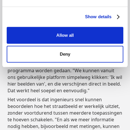
duidelijk was over het straatbeeld, moesten we
iemand naar de locatie sturen. Dat kost natuurlijk
extra tijd en geld. Nu is er minder veldwerk te doen,
Show details
wat de voorbereiding efficiënter maakt en de druk
op het projectteam vermindert."
Allow all
4) Goede integratie in het werkproces
Deny
Doordat Street Smart eenvoudig in het bestaande
werkproces te integreren is, kan veel vanuit één
programma worden gedaan. "We kunnen vanuit
ons gebruikelijke platform simpelweg klikken: 'Ik wil
hier beelden van', en die verschijnen direct in beeld.
Dat werkt heel soepel en eenvoudig."
Het voordeel is dat ingenieurs snel kunnen
beoordelen hoe het straatbeeld er werkelijk uitziet,
zonder voortdurend tussen meerdere toepassingen
te hoeven schakelen. "En als we meer informatie
nodig hebben, bijvoorbeeld met metingen, kunnen