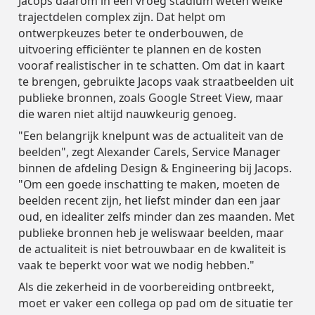
Jacops daarom in een vroeg stadium weten welke
Verkeersveiligheid
Verkeersveiligheid
Partners
Partners
trajectdelen complex zijn. Dat helpt om
Leiderschapsteam
ontwerpkeuzes beter te onderbouwen, de
Duurzaamheid
Duurzaamheid
uitvoering efficiënter te plannen en de kosten
vooraf realistischer in te schatten. Om dat in kaart
te brengen, gebruikte Jacops vaak straatbeelden uit
Leiderschapsteam
Leiderschapsteam
publieke bronnen, zoals Google Street View, maar
die waren niet altijd nauwkeurig genoeg.
"Een belangrijk knelpunt was de actualiteit van de
beelden", zegt Alexander Carels, Service Manager
binnen de afdeling Design & Engineering bij Jacops.
"Om een goede inschatting te maken, moeten de
beelden recent zijn, het liefst minder dan een jaar
oud, en idealiter zelfs minder dan zes maanden. Met
publieke bronnen heb je weliswaar beelden, maar
de actualiteit is niet betrouwbaar en de kwaliteit is
vaak te beperkt voor wat we nodig hebben."
Als die zekerheid in de voorbereiding ontbreekt,
moet er vaker een collega op pad om de situatie ter