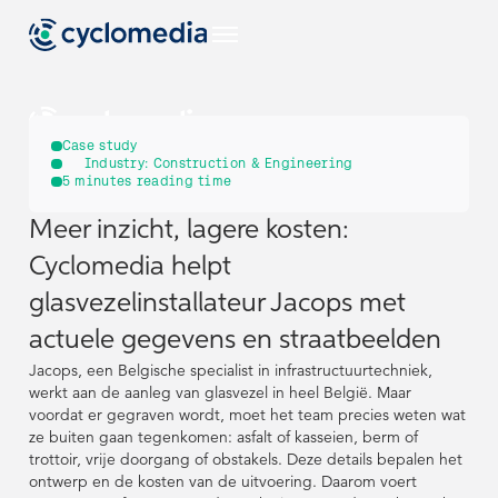
NL
Case study
Industry:
Construction & Engineering
5
minutes reading time
Sectoren
Meer inzicht, lagere kosten:
NL
NL
EU
Use Cases
Cyclomedia helpt
Bekijk alle branches
Sectoren
Sectoren
glasvezelinstallateur Jacops met
Bekijk alle use-
Producten &
US
cases
Technologieën
actuele gegevens en straatbeelden
EU
EU
Use Cases
Use Cases
Bekijk alle branches
Bekijk alle branches
Bekijk al onze
Jacops, een Belgische specialist in infrastructuurtechniek,
NL
Resources
producten &
werkt aan de aanleg van glasvezel in heel België. Maar
Bekijk alle use-
Bekijk alle use-
Producten &
Producten &
US
US
technologieën
voordat er gegraven wordt, moet het team precies weten wat
cases
cases
Technologieën
Technologieën
Street Smart
ze buiten gaan tegenkomen: asfalt of kasseien, berm of
DE
Bekijk alle bronnen
Bouw & Techniek
Bekijk al onze
Bekijk al onze
trottoir, vrije doorgang of obstakels. Deze details bepalen het
NL
NL
Resources
Resources
Over Cyclomedia
producten &
producten &
ontwerp en de kosten van de uitvoering. Daarom voert
technologieën
technologieën