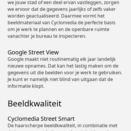
Verkeersveiligheid
Verkeersveiligheid
we jouw stad of een deel ervan vastleggen, zorgen
Partners
Partners
we ervoor dat de gegevens jaarlijks of zelfs vaker
Leiderschapsteam
worden geactualiseerd. Daarmee vormt het
Duurzaamheid
Duurzaamheid
beeldmateriaal van Cyclomedia de perfecte basis
om je werk te plannen en de openbare ruimte
Leiderschapsteam
Leiderschapsteam
vanachter je bureau te inspecteren.
Google Street View
Google maakt niet routinematig elk jaar landelijk
nieuwe opnames. Dat kan het lastig maken om de
gegevens uit die beelden voor je werk te gebruiken.
Je kunt er namelijk niet blind van uitgaan dat de
informatie klopt.
Beeldkwaliteit
Cyclomedia Street Smart
De haarscherpe beeldkwaliteit, in combinatie met