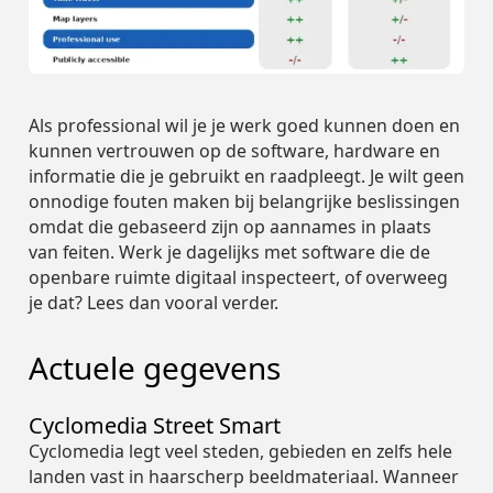
Case Studies
Overheid
FR
Street Smart
Street Smart
Contact
DE
DE
Bekijk onze
Bekijk alle bronnen
Bekijk alle bronnen
Bouw & Techniek
Bouw & Techniek
bedrijfsinformatie
Webinars & Video's
Verzekeringen
PL
Over Cyclomedia
Over Cyclomedia
Captured Data
Asset Management
Case Studies
Case Studies
Overheid
Overheid
FR
FR
Contact
Contact
Nieuws & Blog
Infrastructuur
Bekijk onze
Bekijk onze
Als professional wil je je werk goed kunnen doen en
Login
Assets
bedrijfsinformatie
bedrijfsinformatie
Bestrating &
Webinars & Video's
Webinars & Video's
Verzekeringen
Verzekeringen
kunnen vertrouwen op de software, hardware en
PL
PL
Captured Data
Captured Data
Oppervlak
Nutsbedrijven &
Demo aanvragen
Event Agenda
informatie die je gebruikt en raadpleegt. Je wilt geen
Asset Management
Asset Management
Street Smart
Energie
onnodige fouten maken bij belangrijke beslissingen
Nieuws & Blog
Nieuws & Blog
Infrastructuur
Infrastructuur
Login
Login
Assets
Assets
Smart City
omdat die gebaseerd zijn op aannames in plaats
Bestrating &
Bestrating &
Integrations & APIs
Over Ons
Telecommunicatie
van feiten. Werk je dagelijks met software die de
Oppervlak
Oppervlak
Nutsbedrijven &
Nutsbedrijven &
Demo aanvragen
Demo aanvragen
Event Agenda
Event Agenda
Street Smart
Street Smart
openbare ruimte digitaal inspecteert, of overweeg
Tax Assessment
Energie
Energie
je dat? Lees dan vooral verder.
Carrières
Smart City
Smart City
Integrations & APIs
Integrations & APIs
Veiligheid Voor
Over Ons
Over Ons
Telecommunicatie
Telecommunicatie
Voetgangers
Actuele gegevens
Rijschema
Tax Assessment
Tax Assessment
Carrières
Carrières
Verkeersveiligheid
Veiligheid Voor
Veiligheid Voor
Partners
Cyclomedia Street Smart
Voetgangers
Voetgangers
Rijschema
Rijschema
Cyclomedia legt veel steden, gebieden en zelfs hele
landen vast in haarscherp beeldmateriaal. Wanneer
Duurzaamheid