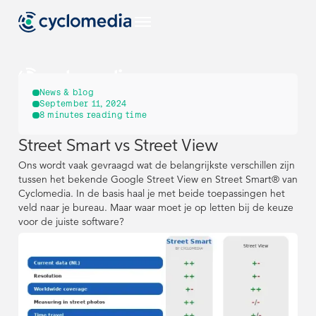
NL
News & blog
September 11, 2024
8
minutes reading time
Sectoren
Street Smart vs Street View
NL
NL
EU
Use Cases
Ons wordt vaak gevraagd wat de belangrijkste verschillen zijn
Bekijk alle branches
tussen het bekende Google Street View en Street Smart® van
Sectoren
Sectoren
Cyclomedia. In de basis haal je met beide toepassingen het
Bekijk alle use-
Producten &
US
veld naar je bureau. Maar waar moet je op letten bij de keuze
cases
Technologieën
EU
EU
Use Cases
Use Cases
voor de juiste software?
Bekijk alle branches
Bekijk alle branches
Bekijk al onze
NL
Resources
producten &
Bekijk alle use-
Bekijk alle use-
Producten &
Producten &
US
US
technologieën
cases
cases
Technologieën
Technologieën
Street Smart
DE
Bekijk alle bronnen
Bouw & Techniek
Bekijk al onze
Bekijk al onze
NL
NL
Resources
Resources
Over Cyclomedia
producten &
producten &
technologieën
technologieën